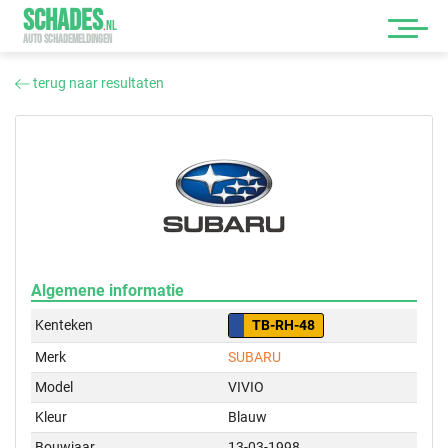
SCHADES
.
NL
AUTO SCHADEMELDINGEN
terug naar resultaten
Algemene informatie
Kenteken
TB-RH-48
Merk
SUBARU
Model
VIVIO
Kleur
Blauw
Bouwjaar
13-03-1998