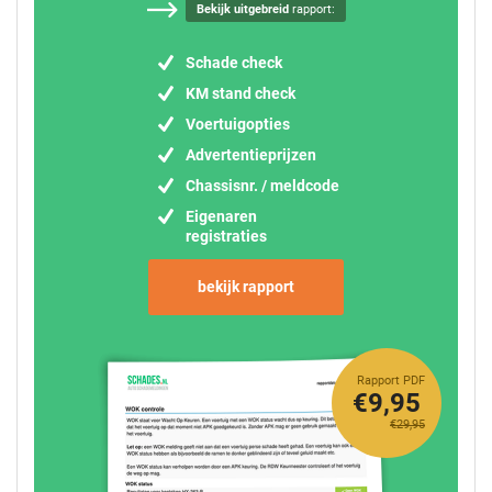
Bekijk uitgebreid
rapport:
Schade check
KM stand check
Voertuigopties
Advertentieprijzen
Chassisnr. / meldcode
Eigenaren
registraties
bekijk rapport
Rapport PDF
€9,95
€29,95