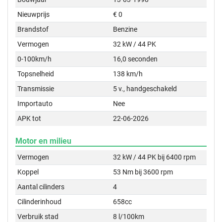
Nieuwprijs
€ 0
Brandstof
Benzine
Vermogen
32 kW / 44 PK
0-100km/h
16,0 seconden
Topsnelheid
138 km/h
Transmissie
5 v., handgeschakeld
Importauto
Nee
APK tot
22-06-2026
Motor en milieu
Vermogen
32 kW / 44 PK bij 6400 rpm
Koppel
53 Nm bij 3600 rpm
Aantal cilinders
4
Cilinderinhoud
658cc
Verbruik stad
8 l/100km