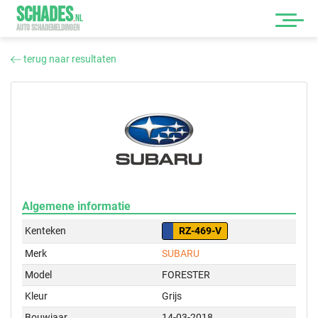
SCHADES
.
NL
AUTO SCHADEMELDINGEN
terug naar resultaten
Algemene informatie
Kenteken
RZ-469-V
Merk
SUBARU
Model
FORESTER
Kleur
Grijs
Bouwjaar
14-03-2018