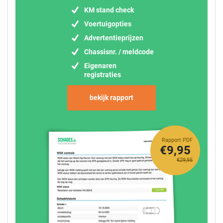
KM stand check
Voertuigopties
Advertentieprijzen
Chassisnr. / meldcode
Eigenaren
registraties
bekijk rapport
Rapport PDF
€9,95
€29,95