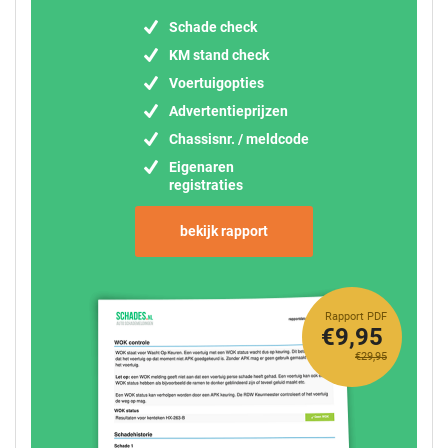
Schade check
KM stand check
Voertuigopties
Advertentieprijzen
Chassisnr. / meldcode
Eigenaren
registraties
bekijk rapport
Rapport PDF
€9,95
€29,95