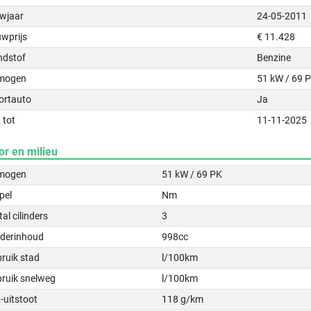
wjaar
24-05-2011
uwprijs
€ 11.428
ndstof
Benzine
mogen
51 kW / 69 
ortauto
Ja
 tot
11-11-2025
or en milieu
mogen
51 kW / 69 PK
pel
Nm
al cilinders
3
nderinhoud
998cc
ruik stad
l/100km
bruik snelweg
l/100km
-uitstoot
118 g/km