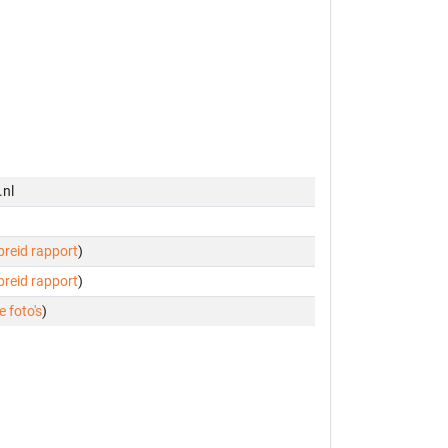
.nl
ebreid rapport
)
ebreid rapport
)
e foto's
)