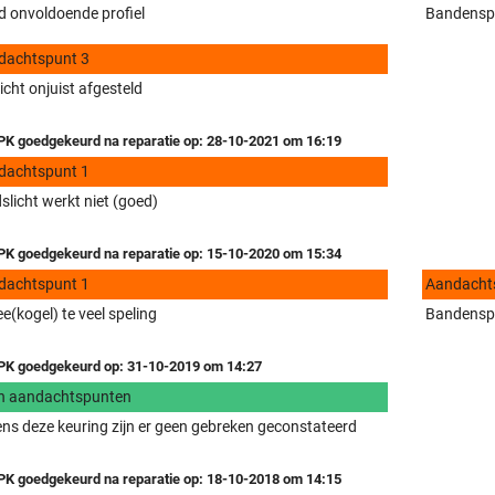
 onvoldoende profiel
Bandenspa
dachtspunt 3
icht onjuist afgesteld
K goedgekeurd na reparatie op: 28-10-2021 om 16:19
dachtspunt 1
slicht werkt niet (goed)
K goedgekeurd na reparatie op: 15-10-2020 om 15:34
dachtspunt 1
Aandacht
e(kogel) te veel speling
Bandenspa
K goedgekeurd op: 31-10-2019 om 14:27
n aandachtspunten
ens deze keuring zijn er geen gebreken geconstateerd
K goedgekeurd na reparatie op: 18-10-2018 om 14:15