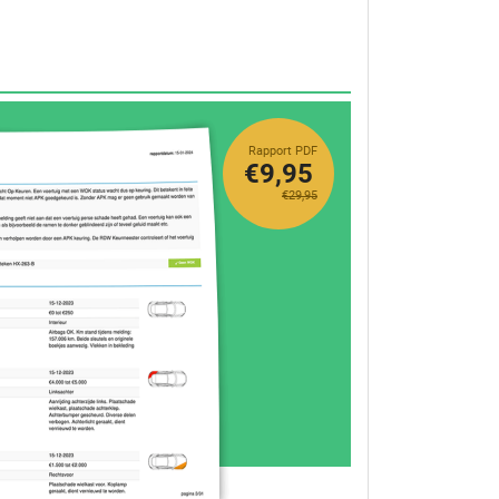
Rapport PDF
€9,95
€29,95