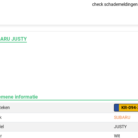
check schademeldingen
ARU JUSTY
emene informatie
teken
KR-094-
k
SUBARU
el
JUSTY
r
Wit