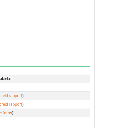
biel.nl
ebreid rapport
)
ebreid rapport
)
e foto's
)