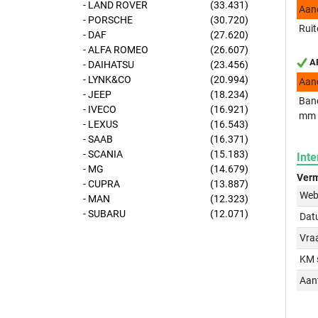
- LAND ROVER
(33.431)
Aan
- PORSCHE
(30.720)
Ruit
- DAF
(27.620)
- ALFA ROMEO
(26.607)
AP
- DAIHATSU
(23.456)
- LYNK&CO
(20.994)
Aan
- JEEP
(18.234)
Band
- IVECO
(16.921)
mm
- LEXUS
(16.543)
- SAAB
(16.371)
- SCANIA
(15.183)
Inte
- MG
(14.679)
Verm
- CUPRA
(13.887)
Web
- MAN
(12.323)
- SUBARU
(12.071)
Dat
Vraa
KM 
Aant