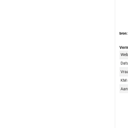
bron:
Verm
Web
Dat
Vraa
KM 
Aant