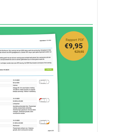
Rapport PDF
€9,95
€29,95