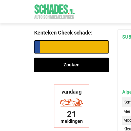
SCHADES
.
NL
AUTO SCHADEMELDINGEN
Kenteken Check schade:
SUB
Zoeken
vandaag
Alg
Ken
Mer
21
Mod
meldingen
Kleu