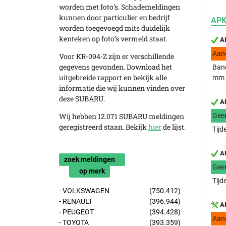
worden met foto’s. Schademeldingen
kunnen door particulier en bedrijf
APK
worden toegevoegd mits duidelijk
kenteken op foto’s vermeld staat.
AP
Aan
Voor KR-094-Z zijn er verschillende
gegevens gevonden. Download het
Band
uitgebreide rapport en bekijk alle
mm
informatie die wij kunnen vinden over
deze SUBARU.
AP
Wij hebben 12.071 SUBARU meldingen
Gee
geregistreerd staan. Bekijk
hier
de lijst.
Tijd
AP
zoek meldingen
Gee
op merk
Tijd
- VOLKSWAGEN
(750.412)
- RENAULT
(396.944)
AP
- PEUGEOT
(394.428)
Aan
- TOYOTA
(393.359)