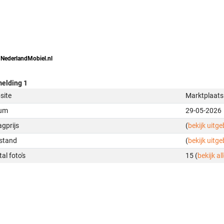
 NederlandMobiel.nl
elding 1
site
Marktplaats
um
29-05-2026
gprijs
(
bekijk uitg
stand
(
bekijk uitg
al foto's
15 (
bekijk all