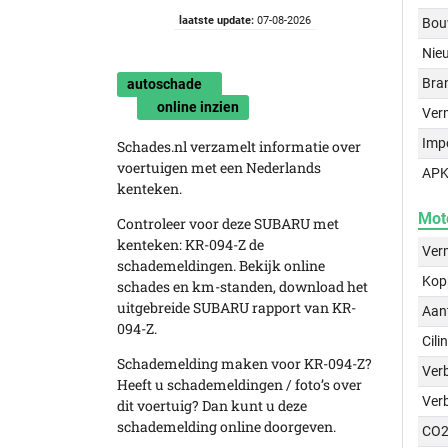
laatste update:
07-08-2026
Bou
Nie
Bra
autoschade
online inzien
Ver
Imp
Schades.nl verzamelt informatie over
voertuigen met een Nederlands
APK
kenteken.
Mot
Controleer voor deze SUBARU met
kenteken: KR-094-Z de
Ver
schademeldingen. Bekijk online
Kop
schades en km-standen, download het
uitgebreide SUBARU rapport van KR-
Aant
094-Z.
Cili
Schademelding maken voor KR-094-Z?
Verb
Heeft u schademeldingen / foto’s over
Ver
dit voertuig? Dan kunt u deze
schademelding online doorgeven.
CO2