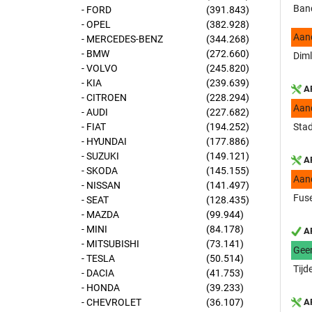
Band
- FORD
(391.843)
- OPEL
(382.928)
Aan
- MERCEDES-BENZ
(344.268)
- BMW
(272.660)
Diml
- VOLVO
(245.820)
- KIA
(239.639)
AP
- CITROEN
(228.294)
Aan
- AUDI
(227.682)
- FIAT
(194.252)
Stad
- HYUNDAI
(177.886)
- SUZUKI
(149.121)
AP
- SKODA
(145.155)
Aan
- NISSAN
(141.497)
Fuse
- SEAT
(128.435)
- MAZDA
(99.944)
- MINI
(84.178)
AP
- MITSUBISHI
(73.141)
Gee
- TESLA
(50.514)
Tijd
- DACIA
(41.753)
- HONDA
(39.233)
- CHEVROLET
(36.107)
AP