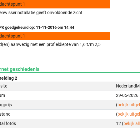
dachtspunt 1
enwisserinstallatie geeft onvoldoende zicht
K goedgekeurd op: 11-11-2016 om 14:44
dachtspunt 1
(en) aanwezig met een profieldiepte van 1,6 t/m 2,5
rnet geschiedenis
elding 2
site
NederlandMo
um
29-05-2026
gprijs
(
bekijk uitg
stand
(
bekijk uitg
al foto's
12 (
bekijk all