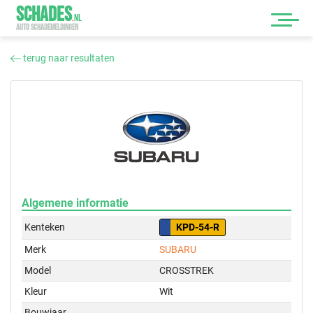
SCHADES
.
NL
AUTO SCHADEMELDINGEN
terug naar resultaten
Algemene informatie
Kenteken
KPD-54-R
Merk
SUBARU
Model
CROSSTREK
Kleur
Wit
Bouwjaar