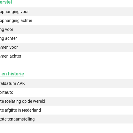
erstel
lophanging voor
lophanging achter
ing voor
ng achter
men voor
men achter
en historie
valdatum APK
ortauto
te toelating op de wereld
te afgifte in Nederland
tste tenaamstelling