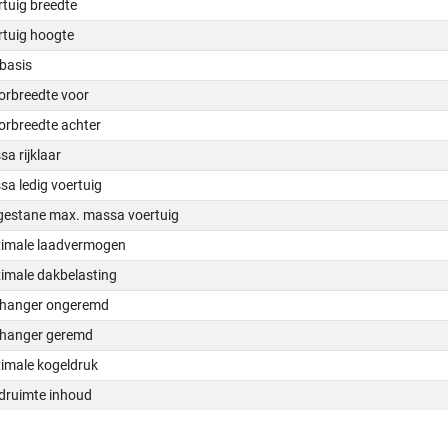
tuig breedte
rtuig hoogte
basis
orbreedte voor
orbreedte achter
a rijklaar
a ledig voertuig
gestane max. massa voertuig
imale laadvermogen
imale dakbelasting
hanger ongeremd
hanger geremd
imale kogeldruk
druimte inhoud