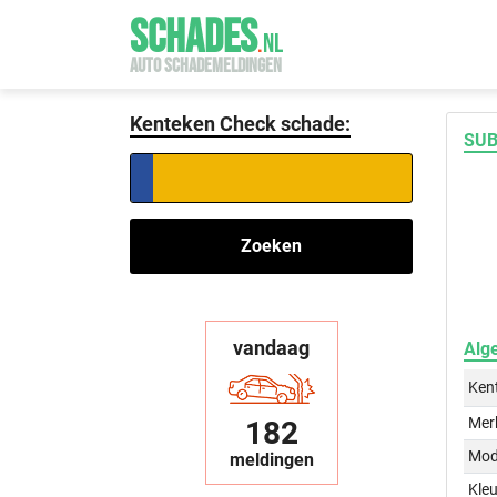
SCHADES
.
NL
AUTO SCHADEMELDINGEN
Kenteken Check schade:
SUB
Zoeken
vandaag
Alg
Ken
Mer
182
Mod
meldingen
Kleu