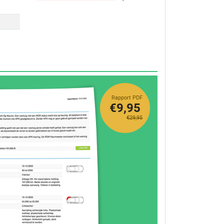
Rapport PDF
€9,95
€29,95