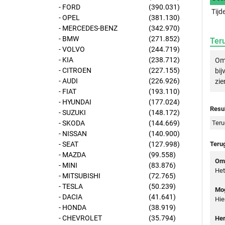
- FORD
(390.031)
Tijd
- OPEL
(381.130)
- MERCEDES-BENZ
(342.970)
- BMW
(271.852)
Ter
- VOLVO
(244.719)
- KIA
(238.712)
Om 
- CITROEN
(227.155)
bij
- AUDI
(226.926)
zie
- FIAT
(193.110)
- HYUNDAI
(177.024)
Resul
- SUZUKI
(148.172)
- SKODA
(144.669)
Teru
- NISSAN
(140.900)
- SEAT
(127.998)
Teru
- MAZDA
(99.558)
Oms
- MINI
(83.876)
Het
- MITSUBISHI
(72.765)
- TESLA
(50.239)
Mog
- DACIA
(41.641)
Hie
- HONDA
(38.919)
- CHEVROLET
(35.794)
Her