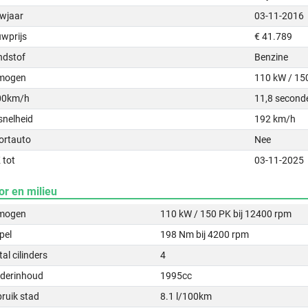
wjaar
03-11-2016
uwprijs
€ 41.789
ndstof
Benzine
mogen
110 kW / 15
00km/h
11,8 second
snelheid
192 km/h
ortauto
Nee
 tot
03-11-2025
or en milieu
mogen
110 kW / 150 PK bij 12400 rpm
pel
198 Nm bij 4200 rpm
al cilinders
4
nderinhoud
1995cc
ruik stad
8.1 l/100km