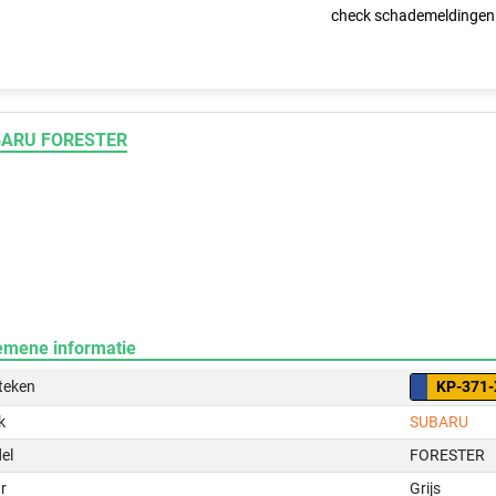
check schademeldingen
ARU FORESTER
emene informatie
teken
KP-371-
k
SUBARU
el
FORESTER
r
Grijs