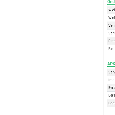
Ond
Wie
Wie
Ver
Veri
Rem
Rem
APK 
Ver
Imp
Eers
Eers
Laa