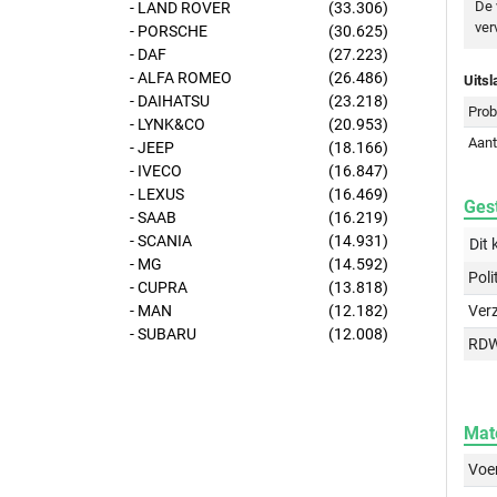
De 
- LAND ROVER
(33.306)
ver
- PORSCHE
(30.625)
- DAF
(27.223)
- ALFA ROMEO
(26.486)
Uitsl
- DAIHATSU
(23.218)
Prob
- LYNK&CO
(20.953)
Aant
- JEEP
(18.166)
- IVECO
(16.847)
- LEXUS
(16.469)
Gest
- SAAB
(16.219)
- SCANIA
(14.931)
Dit 
- MG
(14.592)
Poli
- CUPRA
(13.818)
- MAN
(12.182)
Ver
- SUBARU
(12.008)
RD
Mat
Voer