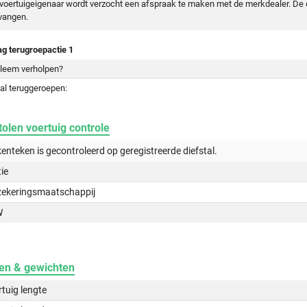
voertuigeigenaar wordt verzocht een afspraak te maken met de merkdealer. De d
vangen.
ag terugroepactie 1
leem verholpen?
al teruggeroepen:
olen voertuig controle
kenteken is gecontroleerd op
geregistreerde
diefstal.
tie
zekeringsmaatschappij
W
en & gewichten
tuig lengte