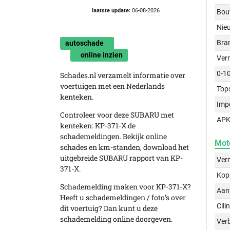
laatste update:
06-08-2026
Bou
Nie
Bra
autoschade
online inzien
Ver
0-1
Schades.nl verzamelt informatie over
voertuigen met een Nederlands
Top
kenteken.
Imp
Controleer voor deze SUBARU met
APK
kenteken: KP-371-X de
schademeldingen. Bekijk online
Mot
schades en km-standen, download het
uitgebreide SUBARU rapport van KP-
Ver
371-X.
Kop
Schademelding maken voor KP-371-X?
Aant
Heeft u schademeldingen / foto’s over
Cili
dit voertuig? Dan kunt u deze
schademelding online doorgeven.
Verb