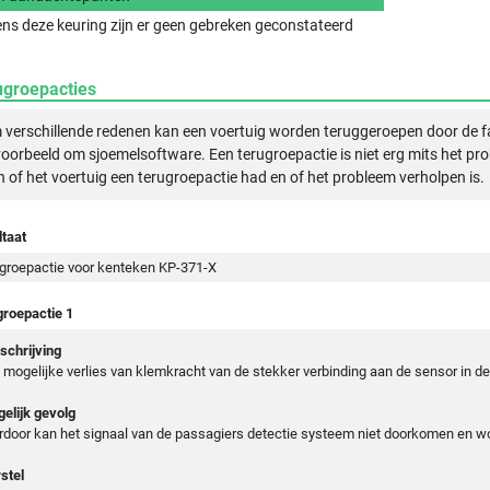
ens deze keuring zijn er geen gebreken geconstateerd
ugroepacties
verschillende redenen kan een voertuig worden teruggeroepen door de f
voorbeeld om sjoemelsoftware. Een terugroepactie is niet erg mits het pr
n of het voertuig een terugroepactie had en of het probleem verholpen is.
taat
groepactie voor kenteken KP-371-X
groepactie 1
chrijving
 mogelijke verlies van klemkracht van de stekker verbinding aan de sensor in de
elijk gevolg
rdoor kan het signaal van de passagiers detectie systeem niet doorkomen en wo
stel