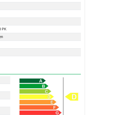
0 PK
en