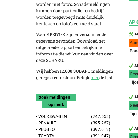
worden met foto’s. Schademeldingen
kunnen door particulier en bedrijf
worden toegevoegd mits duidelijk
APK
kenteken op foto’s vermeld staat.
Voor KP-371-X zijn er verschillende
AP
gegevens gevonden. Download het
Aan
uitgebreide rapport en bekijk alle
Band
informatie die wij kunnen vinden over
deze SUBARU.
AP
Wij hebben 12.008 SUBARU meldingen
Gee
geregistreerd staan. Bekijk
hier
de lijst.
Tijd
AP
zoek meldingen
op merk
Gee
Tijd
- VOLKSWAGEN
(747.553)
- RENAULT
(395.267)
AP
- PEUGEOT
(392.619)
- TOYOTA
(391.047)
Gee