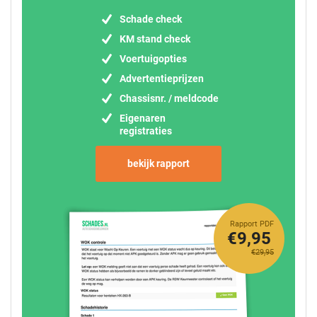
Schade check
KM stand check
Voertuigopties
Advertentieprijzen
Chassisnr. / meldcode
Eigenaren
registraties
bekijk rapport
Rapport PDF
€9,95
€29,95