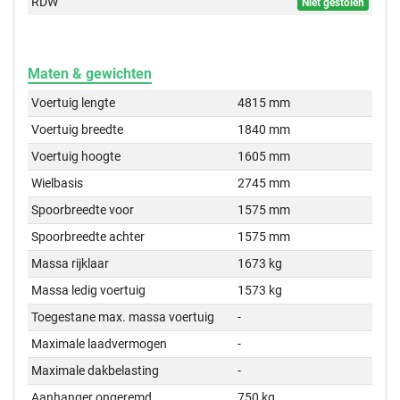
RDW
Niet gestolen
Maten & gewichten
Voertuig lengte
4815 mm
Voertuig breedte
1840 mm
Voertuig hoogte
1605 mm
Wielbasis
2745 mm
Spoorbreedte voor
1575 mm
Spoorbreedte achter
1575 mm
Massa rijklaar
1673 kg
Massa ledig voertuig
1573 kg
Toegestane max. massa voertuig
-
Maximale laadvermogen
-
Maximale dakbelasting
-
Aanhanger ongeremd
750 kg