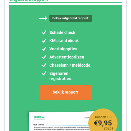
Bekijk uitgebreid
rapport:
Schade check
KM stand check
Voertuigopties
Advertentieprijzen
Chassisnr. / meldcode
Eigenaren
registraties
bekijk rapport
Rapport PDF
€9,95
€29,95