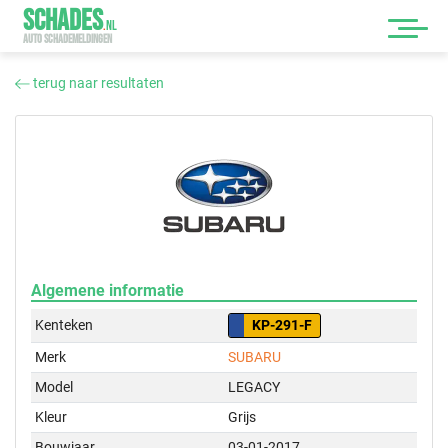
SCHADES
.
NL
AUTO SCHADEMELDINGEN
terug naar resultaten
Algemene informatie
Kenteken
KP-291-F
Merk
SUBARU
Model
LEGACY
Kleur
Grijs
Bouwjaar
03-01-2017