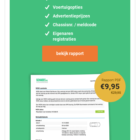
Voertuigopties
Advertentieprijzen
Chassisnr. / meldcode
Eigenaren
registraties
bekijk rapport
Rapport PDF
€9,95
€29,95