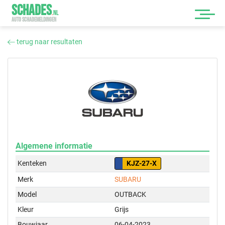
SCHADES
.
NL
AUTO SCHADEMELDINGEN
terug naar resultaten
Algemene informatie
Kenteken
KJZ-27-X
Merk
SUBARU
Model
OUTBACK
Kleur
Grijs
Bouwjaar
06-04-2023