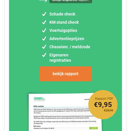
Schade check
KM stand check
Voertuigopties
Advertentieprijzen
Chassisnr. / meldcode
Eigenaren
registraties
bekijk rapport
Rapport PDF
€9,95
€29,95