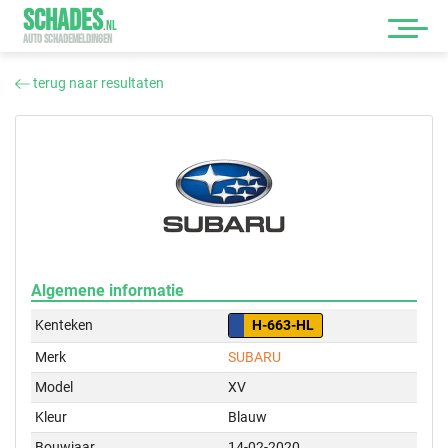
SCHADES
.
NL
AUTO SCHADEMELDINGEN
terug naar resultaten
Algemene informatie
Kenteken
H-663-HL
Merk
SUBARU
Model
XV
Kleur
Blauw
Bouwjaar
14-02-2020