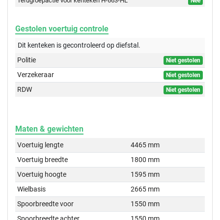
Terugroepactie voor kenteken H-663-HL
Nee
Gestolen voertuig controle
Dit kenteken is gecontroleerd op
diefstal.
Politie
Niet gestolen
Verzekeraar
Niet gestolen
RDW
Niet gestolen
Maten & gewichten
Voertuig lengte
4465 mm
Voertuig breedte
1800 mm
Voertuig hoogte
1595 mm
Wielbasis
2665 mm
Spoorbreedte voor
1550 mm
Spoorbreedte achter
1550 mm