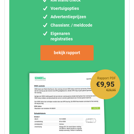
Voertuigopties
Advertentieprijzen
Chassisnr. / meldcode
Eigenaren
registraties
bekijk rapport
Rapport PDF
€9,95
€29,95