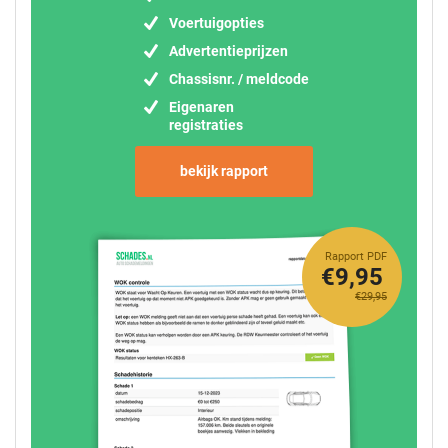
Voertuigopties
Advertentieprijzen
Chassisnr. / meldcode
Eigenaren
registraties
bekijk rapport
Rapport PDF
€9,95
€29,95