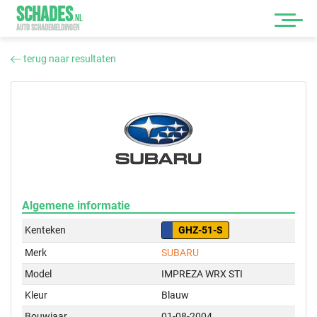
SCHADES
.
NL
AUTO SCHADEMELDINGEN
terug naar resultaten
Algemene informatie
Kenteken
GHZ-51-S
Merk
SUBARU
Model
IMPREZA WRX STI
Kleur
Blauw
Bouwjaar
01-08-2004