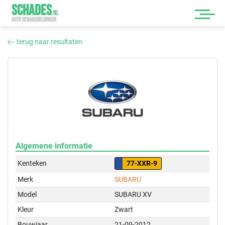
SCHADES
.
NL
AUTO SCHADEMELDINGEN
terug naar resultaten
Algemene informatie
Kenteken
77-XXR-9
Merk
SUBARU
Model
SUBARU XV
Kleur
Zwart
Bouwjaar
21-09-2012