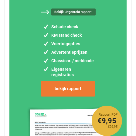
Bekijk uitgebreid
rapport:
Schade check
KM stand check
Voertuigopties
Advertentieprijzen
Chassisnr. / meldcode
Eigenaren
registraties
bekijk rapport
Rapport PDF
€9,95
€29,95