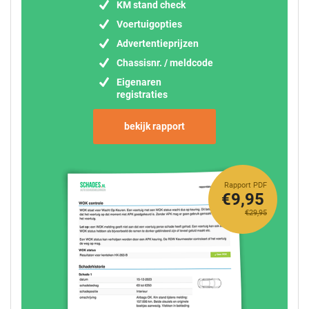
KM stand check
Voertuigopties
Advertentieprijzen
Chassisnr. / meldcode
Eigenaren
registraties
bekijk rapport
Rapport PDF
€9,95
€29,95