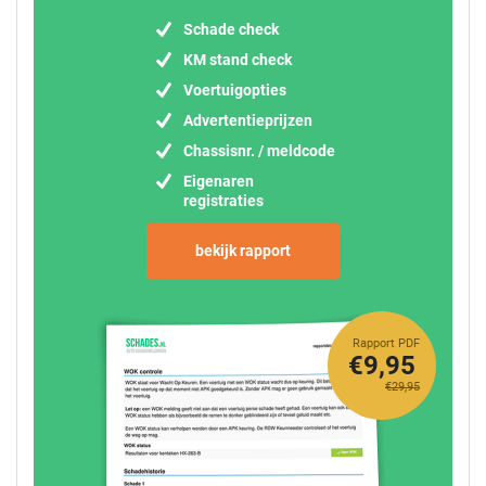
Schade check
KM stand check
Voertuigopties
Advertentieprijzen
Chassisnr. / meldcode
Eigenaren
registraties
bekijk rapport
Rapport PDF
€9,95
€29,95