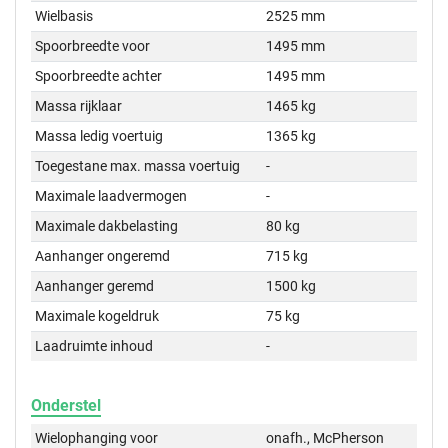
Wielbasis
2525 mm
Spoorbreedte voor
1495 mm
Spoorbreedte achter
1495 mm
Massa rijklaar
1465 kg
Massa ledig voertuig
1365 kg
Toegestane max. massa voertuig
-
Maximale laadvermogen
-
Maximale dakbelasting
80 kg
Aanhanger ongeremd
715 kg
Aanhanger geremd
1500 kg
Maximale kogeldruk
75 kg
Laadruimte inhoud
-
Onderstel
Wielophanging voor
onafh., McPherson