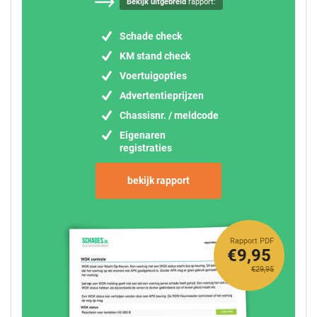
Bekijk uitgebreid
rapport:
Schade check
KM stand check
Voertuigopties
Advertentieprijzen
Chassisnr. / meldcode
Eigenaren
registraties
bekijk rapport
Rapport PDF
€9,95
€29,95