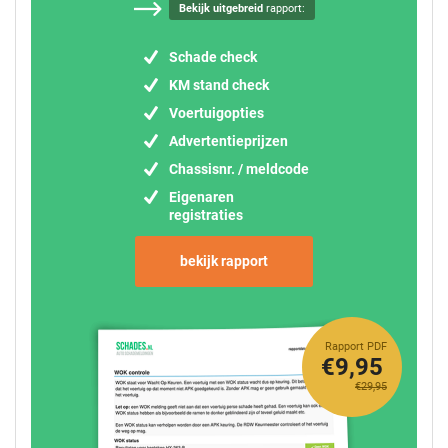
Bekijk uitgebreid
rapport:
Schade check
KM stand check
Voertuigopties
Advertentieprijzen
Chassisnr. / meldcode
Eigenaren
registraties
bekijk rapport
Rapport PDF
€9,95
€29,95