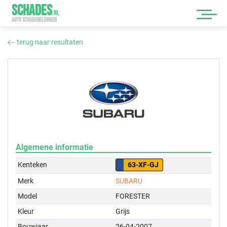
SCHADES
.
NL
AUTO SCHADEMELDINGEN
terug naar resultaten
Algemene informatie
Kenteken
63-XF-GJ
Merk
SUBARU
Model
FORESTER
Kleur
Grijs
Bouwjaar
26-04-2007