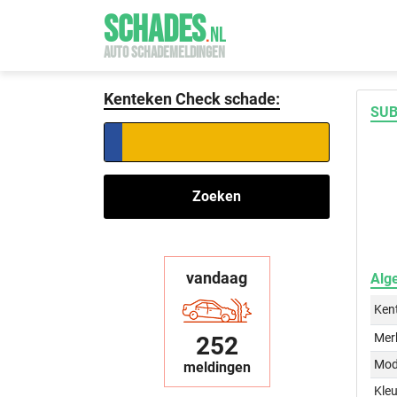
SCHADES
.
NL
AUTO SCHADEMELDINGEN
Kenteken Check schade:
SUB
Zoeken
vandaag
Alg
Ken
Mer
252
Mod
meldingen
Kleu