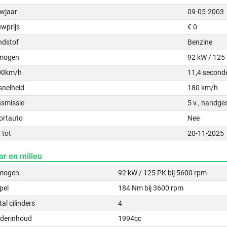
wjaar
09-05-2003
uwprijs
€ 0
ndstof
Benzine
mogen
92 kW / 125
00km/h
11,4 second
snelheid
180 km/h
nsmissie
5 v., handge
ortauto
Nee
 tot
20-11-2025
or en milieu
mogen
92 kW / 125 PK bij 5600 rpm
pel
184 Nm bij 3600 rpm
al cilinders
4
nderinhoud
1994cc