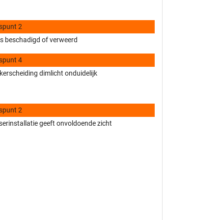
spunt 2
as beschadigd of verweerd
spunt 4
kerscheiding dimlicht onduidelijk
spunt 2
erinstallatie geeft onvoldoende zicht