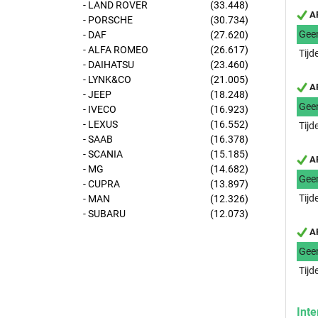
- LAND ROVER
(33.448)
AP
- PORSCHE
(30.734)
Gee
- DAF
(27.620)
- ALFA ROMEO
(26.617)
Tijd
- DAIHATSU
(23.460)
- LYNK&CO
(21.005)
AP
- JEEP
(18.248)
Gee
- IVECO
(16.923)
- LEXUS
(16.552)
Tijd
- SAAB
(16.378)
- SCANIA
(15.185)
AP
- MG
(14.682)
Gee
- CUPRA
(13.897)
Tijd
- MAN
(12.326)
- SUBARU
(12.073)
AP
Gee
Tijd
Inte