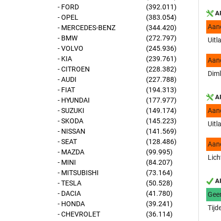
- FORD
(392.011)
AP
- OPEL
(383.054)
Aan
- MERCEDES-BENZ
(344.420)
- BMW
(272.797)
Uitl
- VOLVO
(245.936)
- KIA
(239.761)
Aan
- CITROEN
(228.382)
Diml
- AUDI
(227.788)
- FIAT
(194.313)
AP
- HYUNDAI
(177.977)
- SUZUKI
(149.174)
Aan
- SKODA
(145.223)
Uitl
- NISSAN
(141.569)
- SEAT
(128.486)
Aan
- MAZDA
(99.995)
Lich
- MINI
(84.207)
- MITSUBISHI
(73.164)
AP
- TESLA
(50.528)
- DACIA
(41.780)
Gee
- HONDA
(39.241)
Tijd
- CHEVROLET
(36.114)