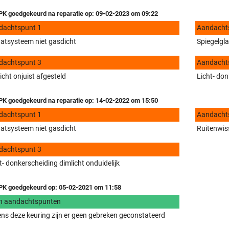
K goedgekeurd na reparatie op: 09-02-2023 om 09:22
dachtspunt 1
Aandacht
aatsysteem niet gasdicht
Spiegelgl
dachtspunt 3
Aandacht
icht onjuist afgesteld
Licht- don
K goedgekeurd na reparatie op: 14-02-2022 om 15:50
dachtspunt 1
Aandacht
aatsysteem niet gasdicht
Ruitenwiss
dachtspunt 3
t- donkerscheiding dimlicht onduidelijk
K goedgekeurd op: 05-02-2021 om 11:58
n aandachtspunten
ens deze keuring zijn er geen gebreken geconstateerd