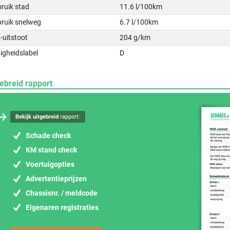
ruik stad
11.6 l/100km
bruik snelweg
6.7 l/100km
-uitstoot
204 g/km
igheidslabel
D
ebreid rapport
Bekijk uitgebreid
rapport:
Schade check
KM stand check
Voertuigopties
Advertentieprijzen
Chassisnr. / meldcode
Eigenaren registraties