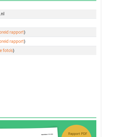
.nl
ebreid rapport
)
ebreid rapport
)
e foto's
)
Rapport PDF