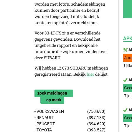
worden met foto’s. Schademeldingen
kunnen door particulier en bedrijf
worden toegevoegd mits duidelijk
kenteken op foto’s vermeld staat.
Voor 33-LT-FS zijn er verschillende
APK
gegevens gevonden. Download het
uitgebreide rapport en bekijk alle
AP
informatie die wij kunnen vinden over
deze SUBARU.
Aan
Uitl
Wij hebben 12.073 SUBARU meldingen
geregistreerd staan. Bekijk
hier
de lijst.
AP
Gee
zoek meldingen
Tijd
op merk
AP
- VOLKSWAGEN
(750.690)
- RENAULT
(397.133)
Gee
- PEUGEOT
(394.620)
Tijd
- TOYOTA
(393.527)