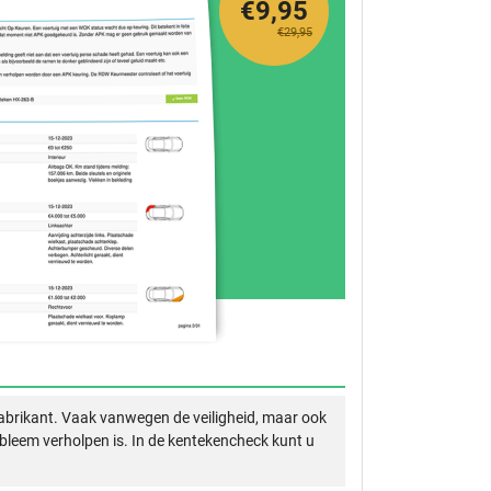
€9,95
€29,95
abrikant. Vaak vanwegen de veiligheid, maar ook
obleem verholpen is. In de kentekencheck kunt u