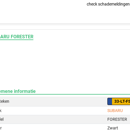
check schademeldingen
ARU FORESTER
emene informatie
teken
33-LT-F
k
SUBARU
el
FORESTER
r
Zwart