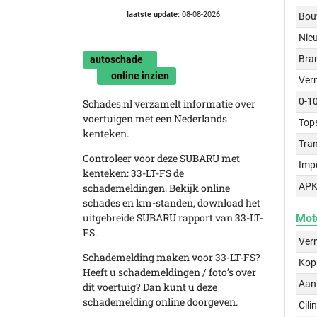
laatste update:
08-08-2026
Bou
Nie
Bra
autoschade
online inzien
Ver
0-1
Schades.nl verzamelt informatie over
voertuigen met een Nederlands
Top
kenteken.
Tra
Controleer voor deze SUBARU met
Imp
kenteken: 33-LT-FS de
APK
schademeldingen. Bekijk online
schades en km-standen, download het
uitgebreide SUBARU rapport van 33-LT-
Mot
FS.
Ver
Schademelding maken voor 33-LT-FS?
Kop
Heeft u schademeldingen / foto’s over
Aant
dit voertuig? Dan kunt u deze
schademelding online doorgeven.
Cili