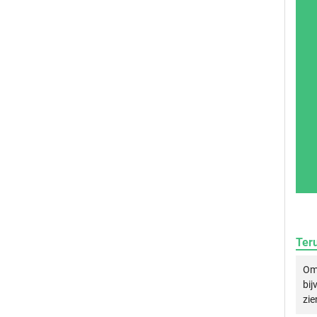
Ter
Om 
bij
zie