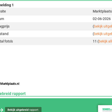
elding 1
site
Marktplaats
um
02-06-2026
gprijs
(
bekijk uitg
stand
(
bekijk uitg
al foto's
11 (
bekijk all
 Marktplaats.nl
ebreid rapport
Bekijk uitgebreid
rapport: