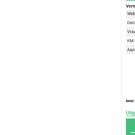
Verm
Web
Dat
Vraa
KM 
Aant
bron:
Uitg