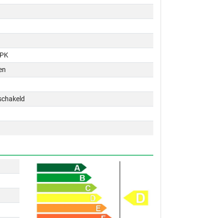
 PK
en
schakeld