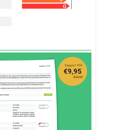
Rapport PDF
€9,95
€29,95