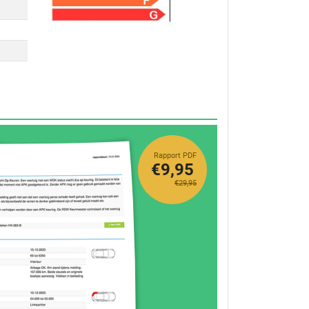
Rapport PDF
€9,95
€29,95