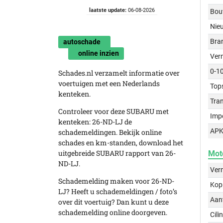
laatste update:
06-08-2026
Bou
Nie
Bra
autoschade
online inzien
Ver
0-1
Schades.nl verzamelt informatie over
voertuigen met een Nederlands
Top
kenteken.
Tra
Controleer voor deze SUBARU met
Imp
kenteken: 26-ND-LJ de
APK
schademeldingen. Bekijk online
schades en km-standen, download het
uitgebreide SUBARU rapport van 26-
Mot
ND-LJ.
Ver
Schademelding maken voor 26-ND-
Kop
LJ? Heeft u schademeldingen / foto’s
Aant
over dit voertuig? Dan kunt u deze
schademelding online doorgeven.
Cili