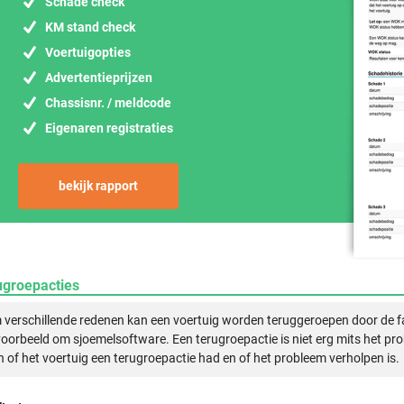
Schade check
KM stand check
Voertuigopties
Advertentieprijzen
Chassisnr. / meldcode
Eigenaren registraties
bekijk rapport
ugroepacties
verschillende redenen kan een voertuig worden teruggeroepen door de f
voorbeeld om sjoemelsoftware. Een terugroepactie is niet erg mits het pr
n of het voertuig een terugroepactie had en of het probleem verholpen is.