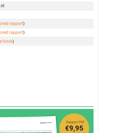
.nl
ebreid rapport
)
ebreid rapport
)
e foto's
)
Rapport PDF
€9,95