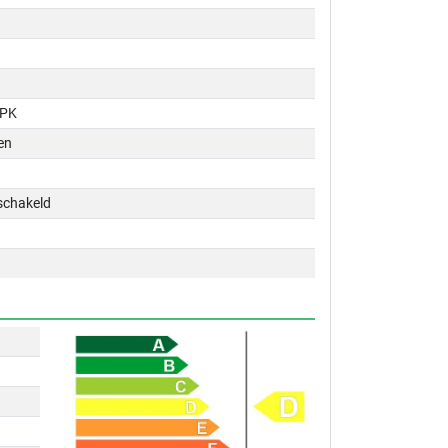
 PK
en
schakeld