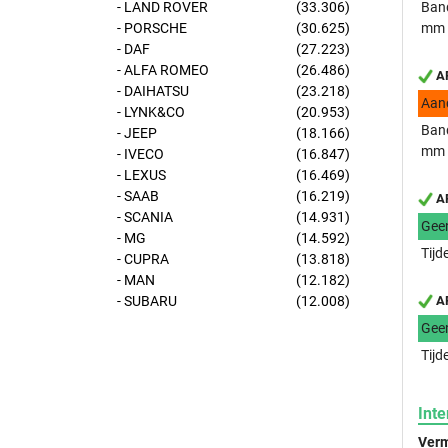
- LAND ROVER
(33.306)
Band
- PORSCHE
(30.625)
mm
- DAF
(27.223)
- ALFA ROMEO
(26.486)
AP
- DAIHATSU
(23.218)
Aan
- LYNK&CO
(20.953)
Band
- JEEP
(18.166)
mm
- IVECO
(16.847)
- LEXUS
(16.469)
- SAAB
(16.219)
AP
- SCANIA
(14.931)
Gee
- MG
(14.592)
Tijd
- CUPRA
(13.818)
- MAN
(12.182)
- SUBARU
(12.008)
AP
Gee
Tijd
Inte
Verm