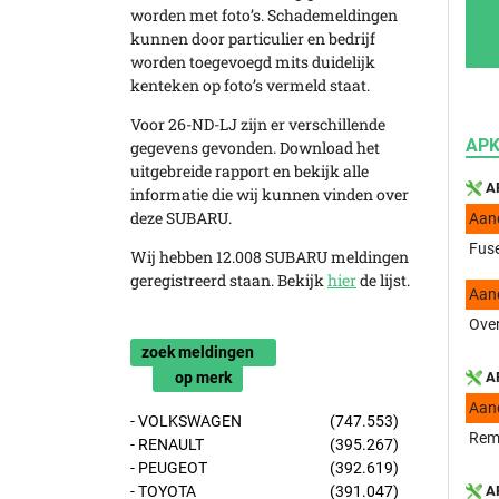
worden met foto’s. Schademeldingen
kunnen door particulier en bedrijf
worden toegevoegd mits duidelijk
kenteken op foto’s vermeld staat.
Voor 26-ND-LJ zijn er verschillende
APK
gegevens gevonden. Download het
uitgebreide rapport en bekijk alle
AP
informatie die wij kunnen vinden over
deze SUBARU.
Aan
Fuse
Wij hebben 12.008 SUBARU meldingen
geregistreerd staan. Bekijk
hier
de lijst.
Aan
Over
zoek meldingen
op merk
AP
Aan
- VOLKSWAGEN
(747.553)
Reml
- RENAULT
(395.267)
- PEUGEOT
(392.619)
- TOYOTA
(391.047)
AP