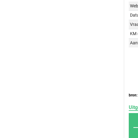
Web
Dat
Vraa
KM 
Aant
bron:
Uitg