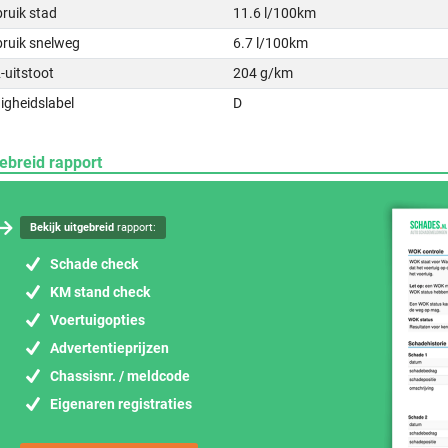
ruik stad
11.6 l/100km
bruik snelweg
6.7 l/100km
-uitstoot
204 g/km
igheidslabel
D
ebreid rapport
Bekijk uitgebreid
rapport:
Schade check
KM stand check
Voertuigopties
Advertentieprijzen
Chassisnr. / meldcode
Eigenaren registraties