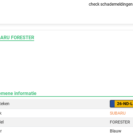
check schademeldingen
ARU FORESTER
emene informatie
teken
26-ND-L
k
SUBARU
el
FORESTER
r
Blauw