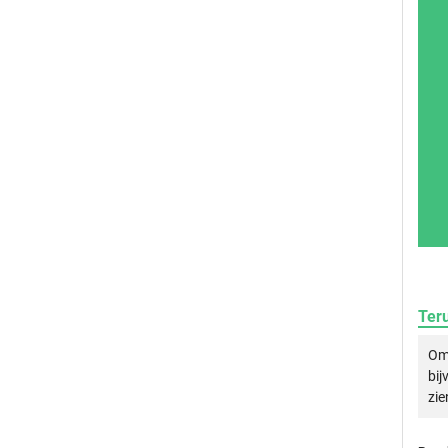
Ter
Om 
bij
zie