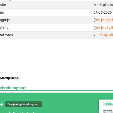
site
Marktplaats
um
01-06-2026
gprijs
(
bekijk uitg
stand
(
bekijk uitg
al foto's
20 (
bekijk all
 Marktplaats.nl
ebreid rapport
Bekijk uitgebreid
rapport: