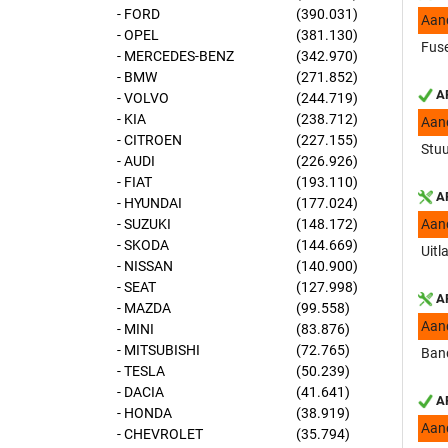
- FORD
(390.031)
Aan
- OPEL
(381.130)
Fuse
- MERCEDES-BENZ
(342.970)
- BMW
(271.852)
AP
- VOLVO
(244.719)
- KIA
(238.712)
Aan
- CITROEN
(227.155)
Stuu
- AUDI
(226.926)
- FIAT
(193.110)
AP
- HYUNDAI
(177.024)
- SUZUKI
(148.172)
Aan
- SKODA
(144.669)
Uitl
- NISSAN
(140.900)
- SEAT
(127.998)
AP
- MAZDA
(99.558)
Aan
- MINI
(83.876)
- MITSUBISHI
(72.765)
Band
- TESLA
(50.239)
- DACIA
(41.641)
AP
- HONDA
(38.919)
Aan
- CHEVROLET
(35.794)