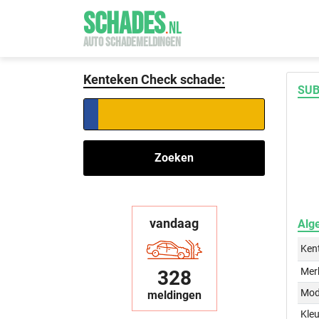
SCHADES
.
NL
AUTO SCHADEMELDINGEN
Kenteken Check schade:
SUB
Zoeken
vandaag
Alg
Ken
Mer
328
Mod
meldingen
Kleu