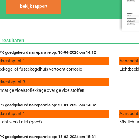
bekijk rapport
 resultaten
K goedgekeurd na reparatie op: 10-04-2026 om 14:12
dachtspunt 1
Aandacht
ekogel of fuseekogelhuis vertoont corrosie
Lichtbeeld
dachtspunt 3
matige vloeistoflekkage overige vloeistoffen
K goedgekeurd na reparatie op: 27-01-2025 om 14:32
dachtspunt 1
Aandacht
icht werkt niet (goed)
Mistlicht
K goedgekeurd na reparatie op: 15-02-2024 om 15:31