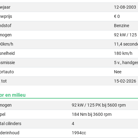
wjaar
12-08-2003
uwprijs
€ 0
ndstof
Benzine
mogen
92 kW / 125
00km/h
11,4 second
snelheid
180 km/h
nsmissie
5 v., handge
ortauto
Nee
 tot
15-02-2026
or en milieu
mogen
92 kW / 125 PK bij 5600 rpm
pel
184 Nm bij 3600 rpm
al cilinders
4
nderinhoud
1994cc