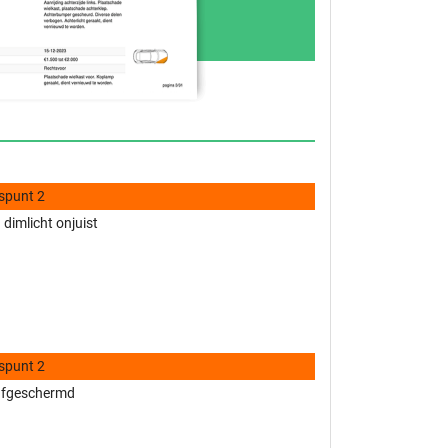
spunt 2
 dimlicht onjuist
spunt 2
 afgeschermd