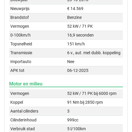
Nieuwprijs
€ 14.569
Brandstof
Benzine
Vermogen
52 kW / 71 PK
0-100km/h
16,9 seconden
Topsnelheid
151 km/h
Transmissie
6 v., aut. met dubb. koppeling
Importauto
Nee
APK tot
06-12-2025
Motor en milieu
Vermogen
52 kW / 71 PK bij 6000 rpm
Koppel
91 Nm bij 2850 rpm
Aantal cilinders
3
Cilinderinhoud
999cc
Verbruik stad
5 l/100km