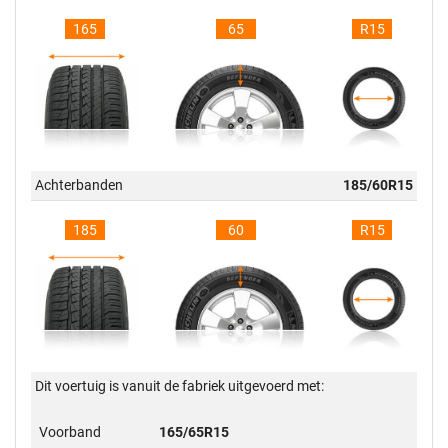
165
65
R15
Achterbanden
185/60R15
185
60
R15
Dit voertuig is vanuit de fabriek uitgevoerd met:
Voorband
165/65R15