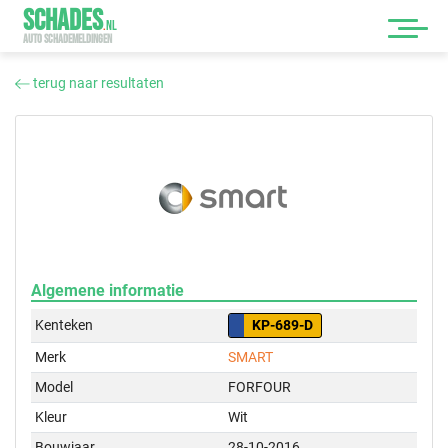
SCHADES
.
NL
AUTO SCHADEMELDINGEN
terug naar resultaten
Algemene informatie
Kenteken
KP-689-D
Merk
SMART
Model
FORFOUR
Kleur
Wit
Bouwjaar
28-10-2016