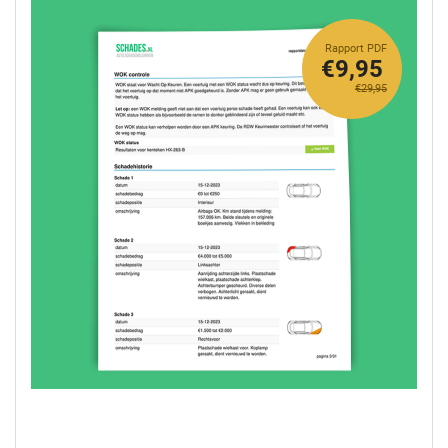
Rapport PDF
€9,95
€29,95