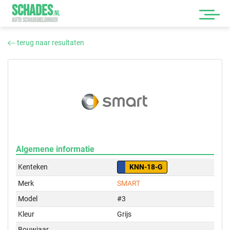
SCHADES
.
NL
AUTO SCHADEMELDINGEN
terug naar resultaten
Algemene informatie
Kenteken
KNN-18-G
Merk
SMART
Model
#3
Kleur
Grijs
Bouwjaar