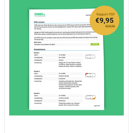
Rapport PDF
€9,95
€29,95