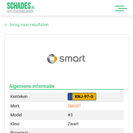
SCHADES
.
NL
AUTO SCHADEMELDINGEN
terug naar resultaten
Algemene informatie
Kenteken
KNJ-97-G
Merk
SMART
Model
#3
Kleur
Zwart
Bouwjaar