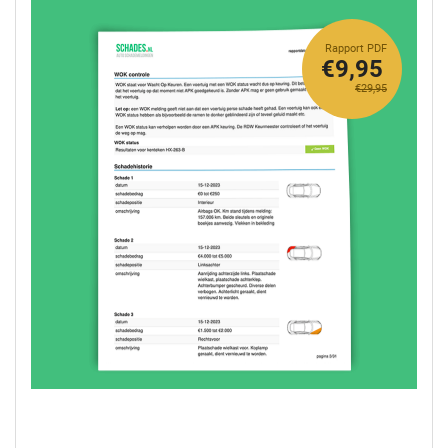
Rapport PDF
€9,95
€29,95