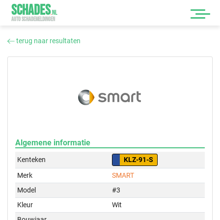
SCHADES
.
NL
AUTO SCHADEMELDINGEN
terug naar resultaten
Algemene informatie
Kenteken
KLZ-91-S
Merk
SMART
Model
#3
Kleur
Wit
Bouwjaar