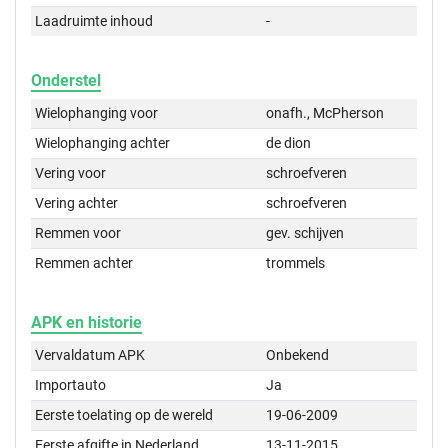
Laadruimte inhoud
-
Onderstel
Wielophanging voor
onafh., McPherson
Wielophanging achter
de dion
Vering voor
schroefveren
Vering achter
schroefveren
Remmen voor
gev. schijven
Remmen achter
trommels
APK en historie
Vervaldatum APK
Onbekend
Importauto
Ja
Eerste toelating op de wereld
19-06-2009
Eerste afgifte in Nederland
13-11-2015