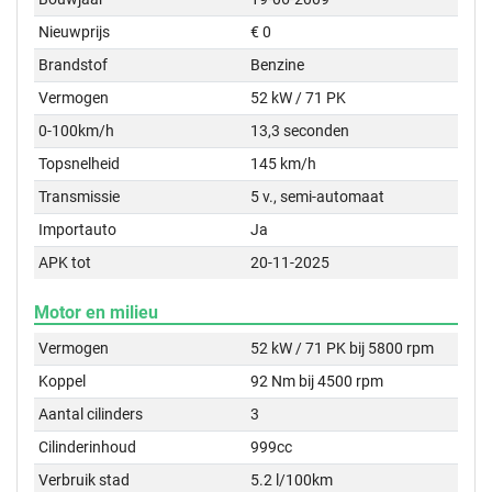
Nieuwprijs
€ 0
Brandstof
Benzine
Vermogen
52 kW / 71 PK
0-100km/h
13,3 seconden
Topsnelheid
145 km/h
Transmissie
5 v., semi-automaat
Importauto
Ja
APK tot
20-11-2025
Motor en milieu
Vermogen
52 kW / 71 PK bij 5800 rpm
Koppel
92 Nm bij 4500 rpm
Aantal cilinders
3
Cilinderinhoud
999cc
Verbruik stad
5.2 l/100km