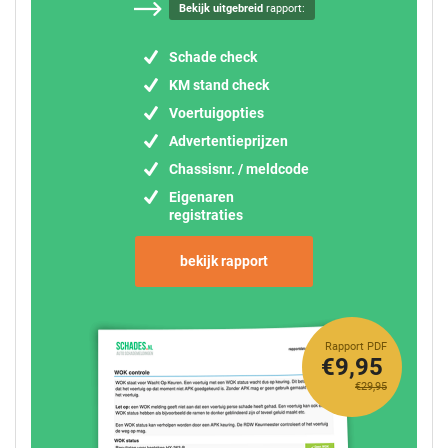
Bekijk uitgebreid
rapport:
Schade check
KM stand check
Voertuigopties
Advertentieprijzen
Chassisnr. / meldcode
Eigenaren
registraties
bekijk rapport
Rapport PDF
€9,95
€29,95