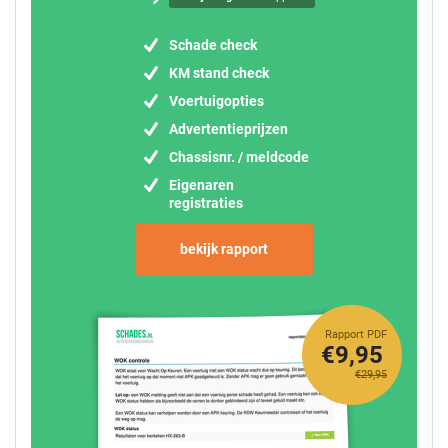
Schade check
KM stand check
Voertuigopties
Advertentieprijzen
Chassisnr. / meldcode
Eigenaren
registraties
bekijk rapport
Rapport PDF
€9,95
€29,95