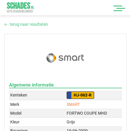
SCHADES
.
NL
AUTO SCHADEMELDINGEN
terug naar resultaten
Algemene informatie
Kenteken
HJ-062-R
Merk
SMART
Model
FORTWO COUPE MHD
Kleur
Grijs
Bouwjaar
19-06-2009