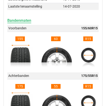
Laatste tenaamstelling
14-07-2020
Bandenmaten
Voorbanden
155/60R15
155
60
R15
Achterbanden
175/55R15
175
55
R15