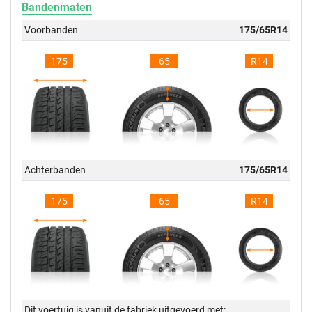
Bandenmaten
Voorbanden
175/65R14
175
65
R14
Achterbanden
175/65R14
175
65
R14
Dit voertuig is vanuit de fabriek uitgevoerd met: