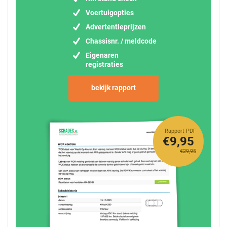
Voertuigopties
Advertentieprijzen
Chassisnr. / meldcode
Eigenaren
registraties
bekijk rapport
Rapport PDF
€9,95
€29,95