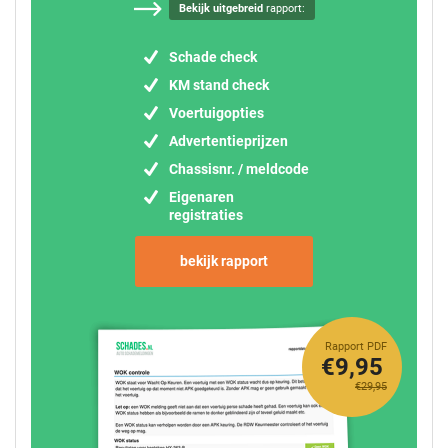
Bekijk uitgebreid
rapport:
Schade check
KM stand check
Voertuigopties
Advertentieprijzen
Chassisnr. / meldcode
Eigenaren
registraties
bekijk rapport
Rapport PDF
€9,95
€29,95