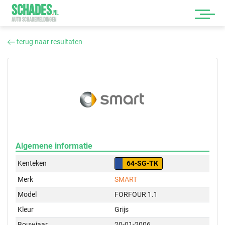
SCHADES
.
NL
AUTO SCHADEMELDINGEN
terug naar resultaten
Algemene informatie
Kenteken
64-SG-TK
Merk
SMART
Model
FORFOUR 1.1
Kleur
Grijs
Bouwjaar
20-01-2006