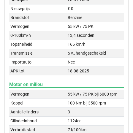
Nieuwprijs
€ 0
Brandstof
Benzine
Vermogen
55 kW / 75 PK
0-100km/h
13,4 seconden
Topsnelheid
165 km/h
Transmissie
5 v., handgeschakeld
Importauto
Nee
APK tot
18-08-2025
Motor en milieu
Vermogen
55 kW / 75 PK bij 6000 rpm
Koppel
100 Nm bij 3500 rpm
Aantal cilinders
3
Cilinderinhoud
1124cc
Verbruik stad
7 l/100km