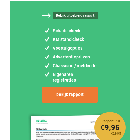
Bekijk uitgebreid
rapport:
Schade check
KM stand check
Voertuigopties
Advertentieprijzen
Chassisnr. / meldcode
Eigenaren
registraties
bekijk rapport
Rapport PDF
€9,95
€29,95