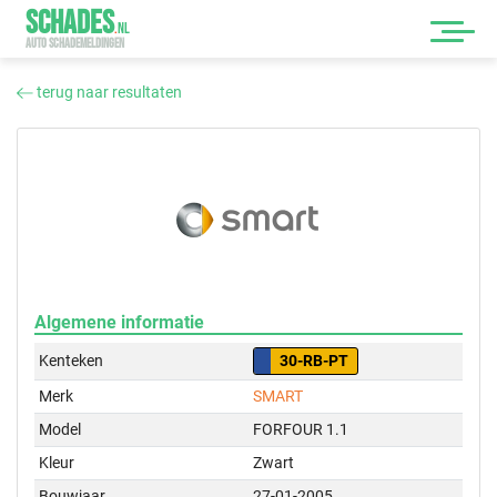
SCHADES
.
NL
AUTO SCHADEMELDINGEN
terug naar resultaten
Algemene informatie
Kenteken
30-RB-PT
Merk
SMART
Model
FORFOUR 1.1
Kleur
Zwart
Bouwjaar
27-01-2005