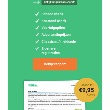
Bekijk uitgebreid
rapport:
Schade check
KM stand check
Voertuigopties
Advertentieprijzen
Chassisnr. / meldcode
Eigenaren
registraties
bekijk rapport
Rapport PDF
€9,95
€29,95