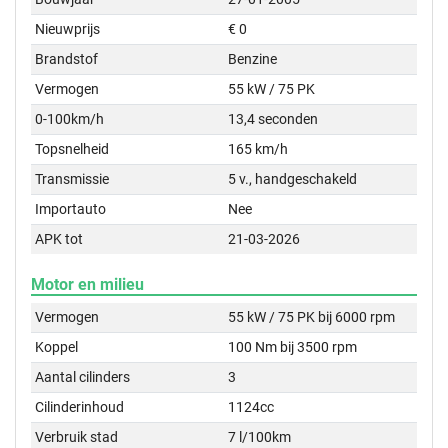
Nieuwprijs
€ 0
Brandstof
Benzine
Vermogen
55 kW / 75 PK
0-100km/h
13,4 seconden
Topsnelheid
165 km/h
Transmissie
5 v., handgeschakeld
Importauto
Nee
APK tot
21-03-2026
Motor en milieu
Vermogen
55 kW / 75 PK bij 6000 rpm
Koppel
100 Nm bij 3500 rpm
Aantal cilinders
3
Cilinderinhoud
1124cc
Verbruik stad
7 l/100km