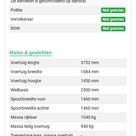
Dit kenteken is gecontroleerd op
diefstal.
Politie
Niet gestolen
Verzekeraar
Niet gestolen
RDW
Niet gestolen
Maten & gewichten
Voertuig lengte
3752 mm
Voertuig breedte
1684 mm
Voertuig hoogte
1450 mm
Wielbasis
2500 mm
Spoorbreedte voor
1460 mm
Spoorbreedte achter
1460 mm
Massa rijklaar
1040 kg
Massa ledig voertuig
940 kg
Toegestane max. massa voertuig
-