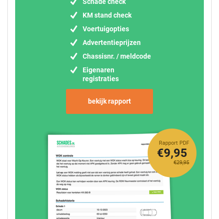
Schade check
KM stand check
Voertuigopties
Advertentieprijzen
Chassisnr. / meldcode
Eigenaren
registraties
bekijk rapport
Rapport PDF
€9,95
€29,95