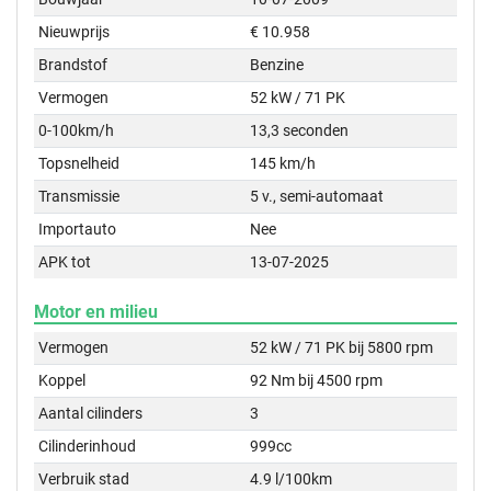
Nieuwprijs
€ 10.958
Brandstof
Benzine
Vermogen
52 kW / 71 PK
0-100km/h
13,3 seconden
Topsnelheid
145 km/h
Transmissie
5 v., semi-automaat
Importauto
Nee
APK tot
13-07-2025
Motor en milieu
Vermogen
52 kW / 71 PK bij 5800 rpm
Koppel
92 Nm bij 4500 rpm
Aantal cilinders
3
Cilinderinhoud
999cc
Verbruik stad
4.9 l/100km