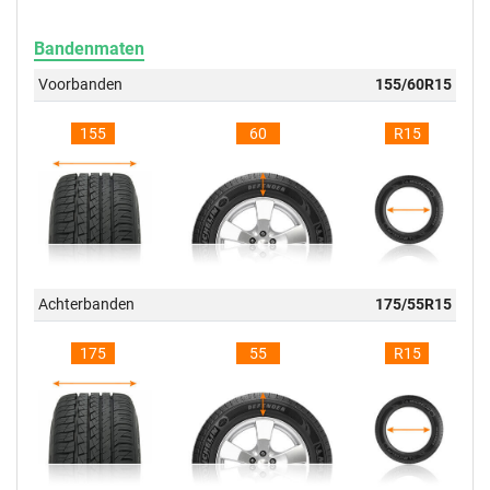
Bandenmaten
Voorbanden
155/60R15
155
60
R15
Achterbanden
175/55R15
175
55
R15