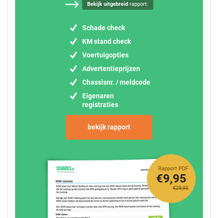
Bekijk uitgebreid
rapport:
Schade check
KM stand check
Voertuigopties
Advertentieprijzen
Chassisnr. / meldcode
Eigenaren
registraties
bekijk rapport
Rapport PDF
€9,95
€29,95