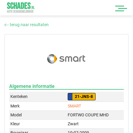
SCHADES
.
NL
AUTO SCHADEMELDINGEN
terug naar resultaten
Algemene informatie
Kenteken
21-JNS-8
Merk
SMART
Model
FORTWO COUPE MHD
Kleur
Zwart
Bouwjaar
10-07-2009