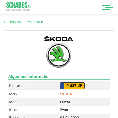
SCHADES
.
NL
AUTO SCHADEMELDINGEN
terug naar resultaten
Algemene informatie
Kenteken
P-837-JP
Merk
SKODA
Model
ENYAQ 80
Kleur
Zwart
Bouwjaar
04-04-2022