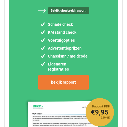
Bekijk uitgebreid
rapport:
Schade check
KM stand check
Voertuigopties
Advertentieprijzen
Chassisnr. / meldcode
Eigenaren
registraties
bekijk rapport
Rapport PDF
€9,95
€29,95