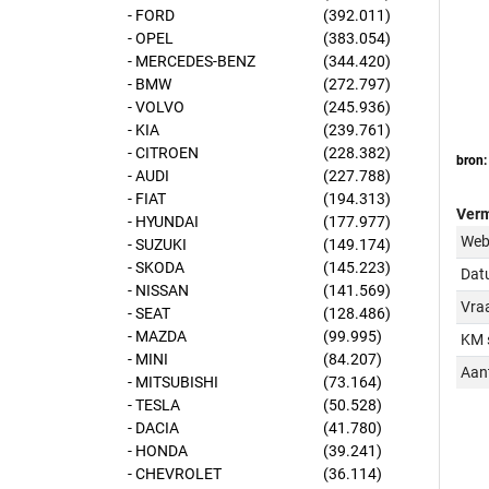
- FORD
(392.011)
- OPEL
(383.054)
- MERCEDES-BENZ
(344.420)
- BMW
(272.797)
- VOLVO
(245.936)
- KIA
(239.761)
- CITROEN
(228.382)
bron:
- AUDI
(227.788)
- FIAT
(194.313)
Verm
- HYUNDAI
(177.977)
Web
- SUZUKI
(149.174)
- SKODA
(145.223)
Dat
- NISSAN
(141.569)
Vraa
- SEAT
(128.486)
- MAZDA
(99.995)
KM 
- MINI
(84.207)
Aant
- MITSUBISHI
(73.164)
- TESLA
(50.528)
- DACIA
(41.780)
- HONDA
(39.241)
- CHEVROLET
(36.114)