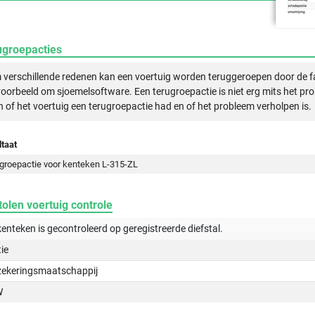
ugroepacties
verschillende redenen kan een voertuig worden teruggeroepen door de f
voorbeeld om sjoemelsoftware. Een terugroepactie is niet erg mits het pr
n of het voertuig een terugroepactie had en of het probleem verholpen is.
taat
groepactie voor kenteken L-315-ZL
olen voertuig controle
kenteken is gecontroleerd op
geregistreerde
diefstal.
tie
zekeringsmaatschappij
W