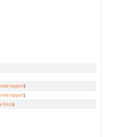
ebreid rapport
)
ebreid rapport
)
e foto's
)