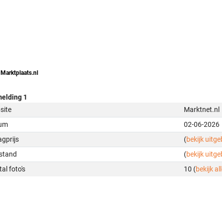
 Marktplaats.nl
elding 1
site
Marktnet.nl
um
02-06-2026
gprijs
(
bekijk uitg
stand
(
bekijk uitg
al foto's
10 (
bekijk all