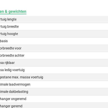
en & gewichten
tuig lengte
tuig breedte
rtuig hoogte
basis
orbreedte voor
orbreedte achter
a rijklaar
a ledig voertuig
gestane max. massa voertuig
imale laadvermogen
imale dakbelasting
hanger ongeremd
hanger geremd