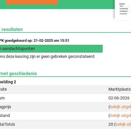
 resultaten
K goedgekeurd op: 21-02-2025 om 15:51
n aandachtspunten
ens deze keuring zijn er geen gebreken geconstateerd
rnet geschiedenis
elding 2
site
Marktplaats
um
02-06-2026
gprijs
(
bekijk uitg
stand
(
bekijk uitg
al foto's
20 (
bekijk all