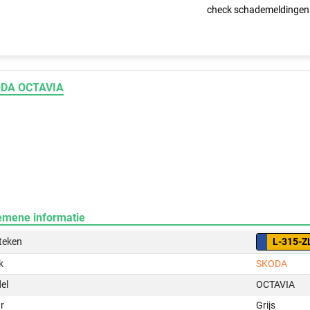
check schademeldingen
DA OCTAVIA
emene informatie
teken
L-315-Z
k
SKODA
el
OCTAVIA
r
Grijs