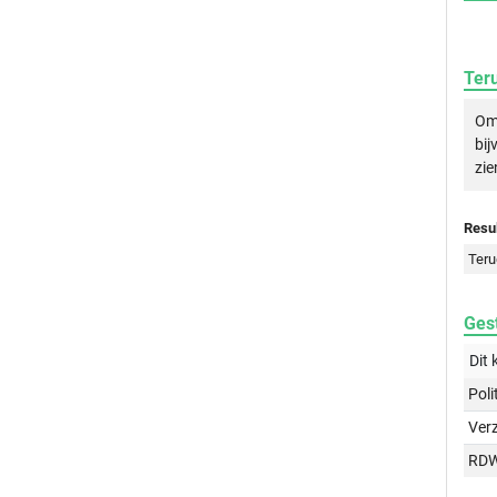
Ter
Om 
bij
zie
Resul
Teru
Gest
Dit 
Poli
Ver
RD