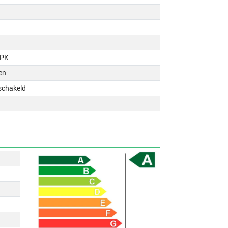
 PK
en
schakeld