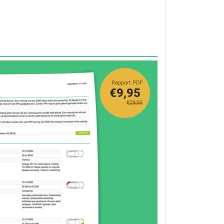
Rapport PDF
€9,95
€29,95