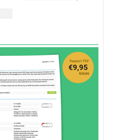
Rapport PDF
€9,95
€29,95