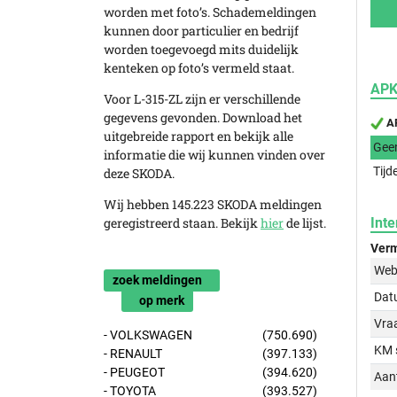
worden met foto’s. Schademeldingen
kunnen door particulier en bedrijf
worden toegevoegd mits duidelijk
kenteken op foto’s vermeld staat.
APK
Voor L-315-ZL zijn er verschillende
gegevens gevonden. Download het
AP
uitgebreide rapport en bekijk alle
Gee
informatie die wij kunnen vinden over
Tijd
deze SKODA.
Wij hebben 145.223 SKODA meldingen
geregistreerd staan. Bekijk
hier
de lijst.
Inte
Verm
Web
zoek meldingen
Dat
op merk
Vraa
- VOLKSWAGEN
(750.690)
KM 
- RENAULT
(397.133)
- PEUGEOT
(394.620)
Aant
- TOYOTA
(393.527)