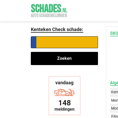
SCHADES
.
NL
AUTO SCHADEMELDINGEN
Kenteken Check schade:
SKO
Zoeken
vandaag
Alg
Ken
Mer
148
Mod
meldingen
Kleu