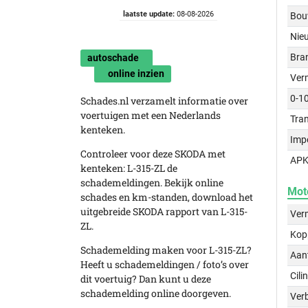
laatste update:
08-08-2026
Bou
Nie
Bra
autoschade
online inzien
Ver
0-1
Schades.nl verzamelt informatie over
voertuigen met een Nederlands
Tra
kenteken.
Imp
Controleer voor deze SKODA met
APK
kenteken: L-315-ZL de
schademeldingen. Bekijk online
Mot
schades en km-standen, download het
uitgebreide SKODA rapport van L-315-
Ver
ZL.
Kop
Schademelding maken voor L-315-ZL?
Aant
Heeft u schademeldingen / foto’s over
Cili
dit voertuig? Dan kunt u deze
schademelding online doorgeven.
Verb