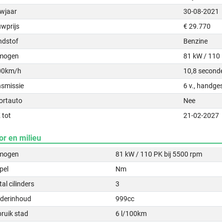
wjaar
30-08-2021
uwprijs
€ 29.770
ndstof
Benzine
mogen
81 kW / 110
00km/h
10,8 second
nsmissie
6 v., handge
ortauto
Nee
 tot
21-02-2027
or en milieu
mogen
81 kW / 110 PK bij 5500 rpm
pel
Nm
al cilinders
3
nderinhoud
999cc
ruik stad
6 l/100km