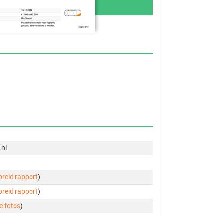
.nl
ebreid rapport
)
ebreid rapport
)
e foto's
)