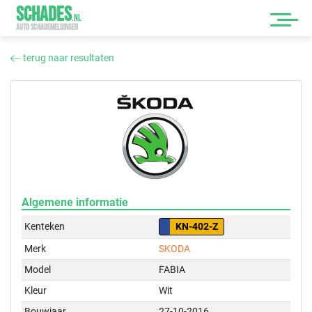
SCHADES
.
NL
AUTO SCHADEMELDINGEN
terug naar resultaten
Algemene informatie
Kenteken
KN-402-Z
Merk
SKODA
Model
FABIA
Kleur
Wit
Bouwjaar
27-10-2016