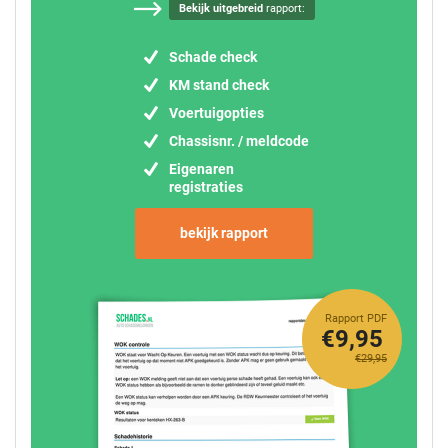
Bekijk uitgebreid
rapport:
Schade check
KM stand check
Voertuigopties
Chassisnr. / meldcode
Eigenaren
registraties
bekijk rapport
Rapport PDF
€9,95
€29,95