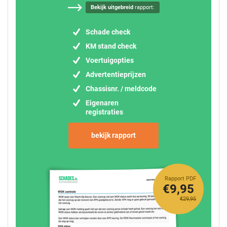
Bekijk uitgebreid
rapport:
Schade check
KM stand check
Voertuigopties
Advertentieprijzen
Chassisnr. / meldcode
Eigenaren
registraties
bekijk rapport
Rapport PDF
€9,95
€29,95