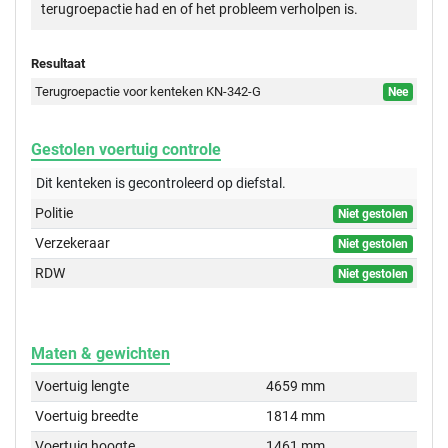
terugroepactie had en of het probleem verholpen is.
Resultaat
Terugroepactie voor kenteken KN-342-G
Nee
Gestolen voertuig controle
Dit kenteken is gecontroleerd op
diefstal.
Politie
Niet gestolen
Verzekeraar
Niet gestolen
RDW
Niet gestolen
Maten & gewichten
Voertuig lengte
4659 mm
Voertuig breedte
1814 mm
Voertuig hoogte
1461 mm