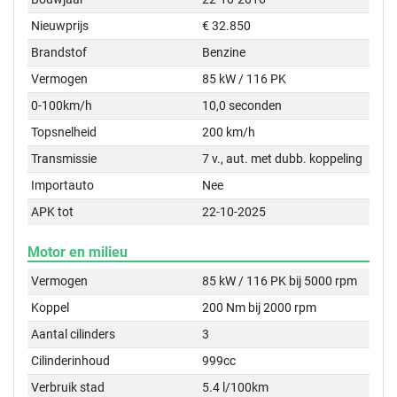
Nieuwprijs
€ 32.850
Brandstof
Benzine
Vermogen
85 kW / 116 PK
0-100km/h
10,0 seconden
Topsnelheid
200 km/h
Transmissie
7 v., aut. met dubb. koppeling
Importauto
Nee
APK tot
22-10-2025
Motor en milieu
Vermogen
85 kW / 116 PK bij 5000 rpm
Koppel
200 Nm bij 2000 rpm
Aantal cilinders
3
Cilinderinhoud
999cc
Verbruik stad
5.4 l/100km