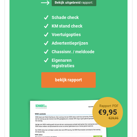
Bekijk uitgebreid
rapport:
Schade check
KM stand check
Voertuigopties
Advertentieprijzen
Chassisnr. / meldcode
Eigenaren
registraties
bekijk rapport
Rapport PDF
€9,95
€29,95