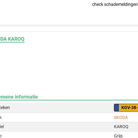
check schademeldingen
DA KAROQ
emene informatie
teken
KGV-38
k
SKODA
el
KAROQ
r
Grijs