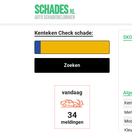
SCHADES
.
NL
AUTO SCHADEMELDINGEN
Kenteken Check schade:
SKO
Zoeken
vandaag
Alg
Ken
Mer
34
Mod
meldingen
Kleu