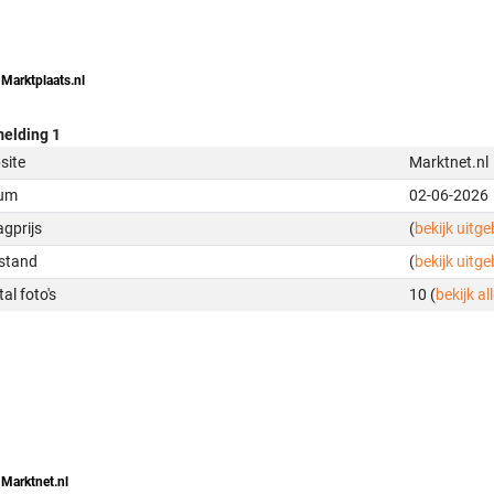
 Marktplaats.nl
elding 1
site
Marktnet.nl
um
02-06-2026
gprijs
(
bekijk uitg
stand
(
bekijk uitg
al foto's
10 (
bekijk all
 Marktnet.nl