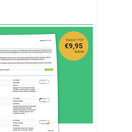
Rapport PDF
€9,95
€29,95