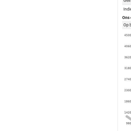
Geï
Ind
Ons 
Op 