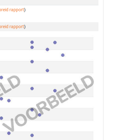
breid rapport
)
breid rapport
)