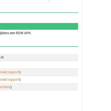
 tijdens een RDW APK.
.nl
ebreid rapport
)
ebreid rapport
)
e foto's
)