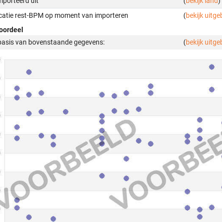
mporteerd uit
(
bekijk land
)
icatie rest-BPM op moment van importeren
(
bekijk uitge
oordeel
basis van bovenstaande gegevens:
(
bekijk uitge