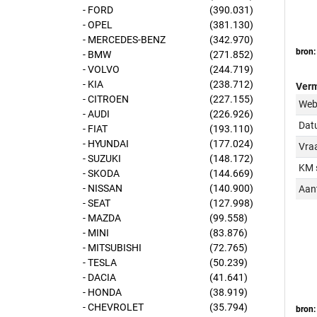
- FORD
(390.031)
- OPEL
(381.130)
- MERCEDES-BENZ
(342.970)
bron:
- BMW
(271.852)
- VOLVO
(244.719)
- KIA
(238.712)
Verm
- CITROEN
(227.155)
Web
- AUDI
(226.926)
Dat
- FIAT
(193.110)
- HYUNDAI
(177.024)
Vraa
- SUZUKI
(148.172)
KM 
- SKODA
(144.669)
- NISSAN
(140.900)
Aant
- SEAT
(127.998)
- MAZDA
(99.558)
- MINI
(83.876)
- MITSUBISHI
(72.765)
- TESLA
(50.239)
- DACIA
(41.641)
- HONDA
(38.919)
- CHEVROLET
(35.794)
bron: