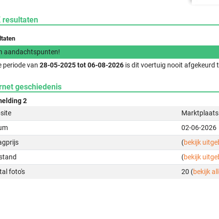
 resultaten
ltaten
n aandachtspunten!
e periode van
28-05-2025 tot 06-08-2026
is dit voertuig nooit afgekeurd
rnet geschiedenis
elding 2
site
Marktplaats
um
02-06-2026
gprijs
(
bekijk uitg
stand
(
bekijk uitg
al foto's
20 (
bekijk all