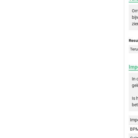
Om 
bij
zie
Resul
Teru
Imp
In 
geï
Is 
bet
Imp
BPM