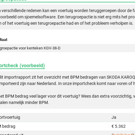
verschillende redenen kan een voertuig worden teruggeroepen door de f
voorbeeld om sjoemelsoftware. Een terugroepactie is niet erg mits het pr
n of het voertuig een terugroepactie had en of het probleem verholpen is.
taat
groepactie voor kenteken KGV-38-D
ortcheck (voorbeeld)
dit importrapport zit het overzicht met BPM bedragen van SKODA KAROQ
mporteerd zijn naar Nederland. In onze importcheck komt naar voren of h
het BPM bedrag veel lager voor dit voertuig? Wees dan extra voorzichtig,
alen namelijk minder BPM.
ortvoertuig
Ja
 bedrag
€ 5.362