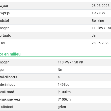
wjaar
28-05-2025
uwprijs
€ 47.072
ndstof
Benzine
mogen
110 kW / 15
ortauto
Ja
 tot
28-05-2029
or en milieu
mogen
110 kW / 150 PK
pel
Nm
al cilinders
4
nderinhoud
1498cc
ruik stad
l/100km
bruik snelweg
l/100km
-uitstoot
g/km