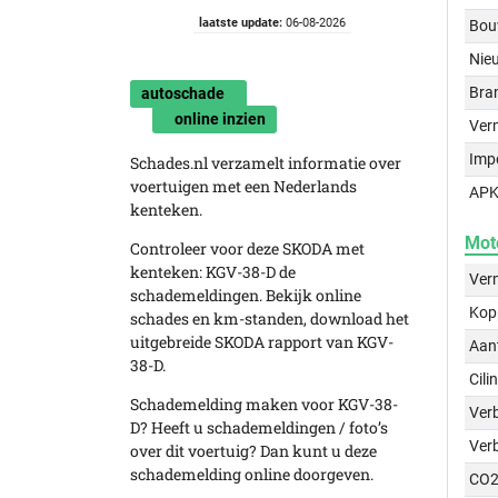
laatste update:
06-08-2026
Bou
Nie
Bra
autoschade
online inzien
Ver
Imp
Schades.nl verzamelt informatie over
voertuigen met een Nederlands
APK
kenteken.
Mot
Controleer voor deze SKODA met
kenteken: KGV-38-D de
Ver
schademeldingen. Bekijk online
Kop
schades en km-standen, download het
uitgebreide SKODA rapport van KGV-
Aant
38-D.
Cili
Schademelding maken voor KGV-38-
Verb
D? Heeft u schademeldingen / foto’s
Ver
over dit voertuig? Dan kunt u deze
schademelding online doorgeven.
CO2