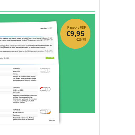
Rapport PDF
€9,95
€29,95