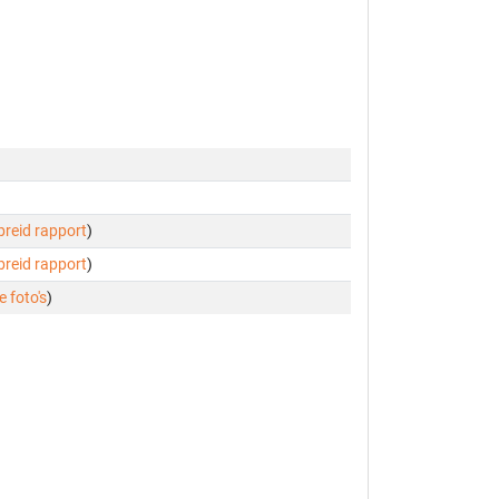
ebreid rapport
)
ebreid rapport
)
e foto's
)