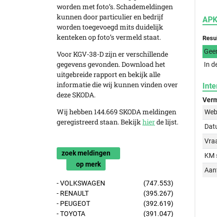
worden met foto’s. Schademeldingen
kunnen door particulier en bedrijf
APK
worden toegevoegd mits duidelijk
kenteken op foto’s vermeld staat.
Resu
Gee
Voor KGV-38-D zijn er verschillende
gegevens gevonden. Download het
In d
uitgebreide rapport en bekijk alle
informatie die wij kunnen vinden over
Inte
deze SKODA.
Verm
Wij hebben 144.669 SKODA meldingen
Web
geregistreerd staan. Bekijk
hier
de lijst.
Dat
Vraa
zoek meldingen
KM 
op merk
Aant
- VOLKSWAGEN
(747.553)
- RENAULT
(395.267)
- PEUGEOT
(392.619)
- TOYOTA
(391.047)