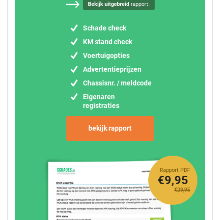
Bekijk uitgebreid
rapport:
Schade check
KM stand check
Voertuigopties
Advertentieprijzen
Chassisnr. / meldcode
Eigenaren
registraties
bekijk rapport
Rapport PDF
€9,95
€29,95