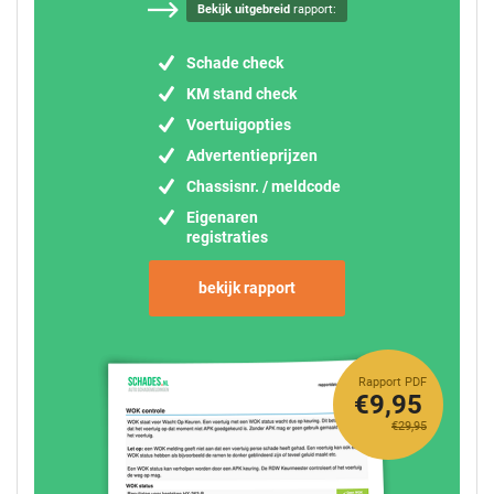
Bekijk uitgebreid
rapport:
Schade check
KM stand check
Voertuigopties
Advertentieprijzen
Chassisnr. / meldcode
Eigenaren
registraties
bekijk rapport
Rapport PDF
€9,95
€29,95