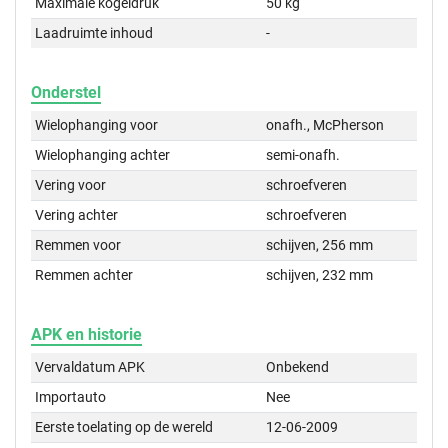
Maximale kogeldruk
50 kg
Laadruimte inhoud
-
Onderstel
Wielophanging voor
onafh., McPherson
Wielophanging achter
semi-onafh.
Vering voor
schroefveren
Vering achter
schroefveren
Remmen voor
schijven, 256 mm
Remmen achter
schijven, 232 mm
APK en historie
Vervaldatum APK
Onbekend
Importauto
Nee
Eerste toelating op de wereld
12-06-2009