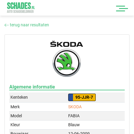
SCHADES
.
NL
AUTO SCHADEMELDINGEN
terug naar resultaten
Algemene informatie
Kenteken
95-JJR-7
Merk
SKODA
Model
FABIA
Kleur
Blauw
Bouwjaar
12-06-2009