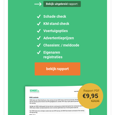
Bekijk uitgebreid
rapport:
Schade check
KM stand check
Voertuigopties
Advertentieprijzen
Chassisnr. / meldcode
Eigenaren
registraties
bekijk rapport
Rapport PDF
€9,95
€29,95