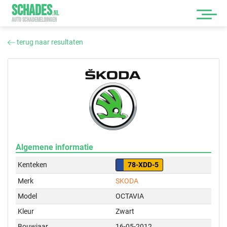
SCHADES
.
NL
AUTO SCHADEMELDINGEN
terug naar resultaten
Algemene informatie
Kenteken
78-XDD-5
Merk
SKODA
Model
OCTAVIA
Kleur
Zwart
Bouwjaar
16-05-2012