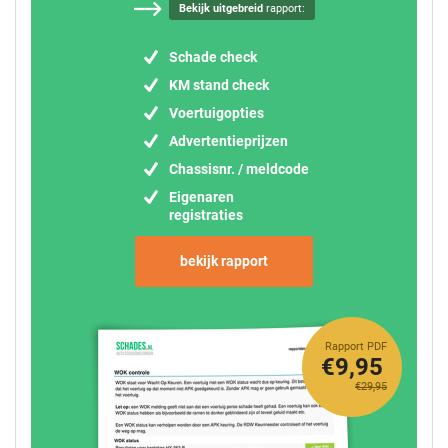
Bekijk uitgebreid
rapport:
Schade check
KM stand check
Voertuigopties
Advertentieprijzen
Chassisnr. / meldcode
Eigenaren
registraties
bekijk rapport
Rapport PDF
€9,95
€29,95