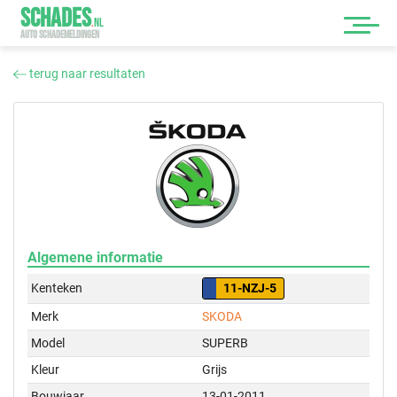
SCHADES
.
NL
AUTO SCHADEMELDINGEN
terug naar resultaten
Algemene informatie
Kenteken
11-NZJ-5
Merk
SKODA
Model
SUPERB
Kleur
Grijs
Bouwjaar
13-01-2011