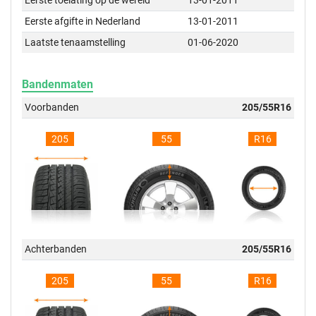
Eerste toelating op de wereld
13-01-2011
Eerste afgifte in Nederland
13-01-2011
Laatste tenaamstelling
01-06-2020
Bandenmaten
Voorbanden
205/55R16
205
55
R16
Achterbanden
205/55R16
205
55
R16