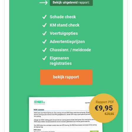
Bekijk uitgebreid
rapport:
Schade check
KM stand check
Voertuigopties
Advertentieprijzen
Chassisnr. / meldcode
Eigenaren
registraties
bekijk rapport
Rapport PDF
€9,95
€29,95