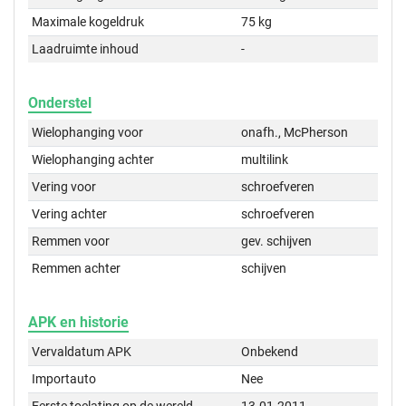
Maximale kogeldruk
75 kg
Laadruimte inhoud
-
Onderstel
Wielophanging voor
onafh., McPherson
Wielophanging achter
multilink
Vering voor
schroefveren
Vering achter
schroefveren
Remmen voor
gev. schijven
Remmen achter
schijven
APK en historie
Vervaldatum APK
Onbekend
Importauto
Nee