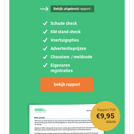
Bekijk uitgebreid
rapport:
Schade check
KM stand check
Voertuigopties
Advertentieprijzen
Chassisnr. / meldcode
Eigenaren
registraties
bekijk rapport
Rapport PDF
€9,95
€29,95