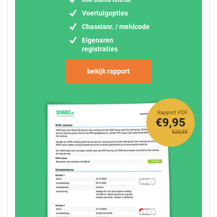
Voertuigopties
Chassisnr. / meldcode
Eigenaren
registraties
bekijk rapport
Rapport PDF
€9,95
€29,95