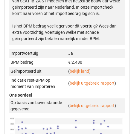
van SEAT IBIZA ST modellen met hetzelfde bouwjaar welke
geïmporteerd zijn naar Nederland. In onze importcheck
komt naar voren of het importbedrag logisch is.
Is het BPM bedrag veel lager voor dit voertuig? Wees dan
extra voorzichtig, voertuigen welke met schade
geïmporteerd zijn betalen namelijk minder BPM.
Importvoertuig
Ja
BPM bedrag
€ 2.480
Geïmporteerd uit
(
bekijk land
)
Indicatie rest-BPM op
(
bekijk uitgebreid rapport
)
moment van importeren
Ons oordeel
Op basis van bovenstaande
(
bekijk uitgebreid rapport
)
gegevens: