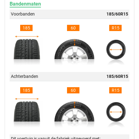
Bandenmaten
Voorbanden
185/60R15
185
60
R15
Achterbanden
185/60R15
185
60
R15
Dit voertuig is vanuit de fabriek uitgevoerd met: