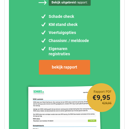
Bekijk uitgebreid
rapport:
Schade check
KM stand check
Voertuigopties
Chassisnr. / meldcode
Eigenaren
registraties
bekijk rapport
Rapport PDF
€9,95
€29,95