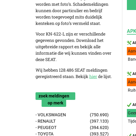
worden met foto’s. Schademeldingen
kunnen door particulier en bedrijf
worden toegevoegd mits duidelijk
kenteken op foto’s vermeld staat.
APK
Voor KN-622-L zijn er verschillende
gegevens gevonden. Download het
AP
uitgebreide rapport en bekijk alle
Aan
informatie die wij kunnen vinden over
deze SEAT.
Band
Wij hebben 128.486 SEAT meldingen
AP
geregistreerd staan. Bekijk
hier
de lijst.
Aan
Ruit
zoek meldingen
op merk
AP
Gee
- VOLKSWAGEN
(750.690)
- RENAULT
(397.133)
Tijd
- PEUGEOT
(394.620)
- TOYOTA
(393.527)
AP