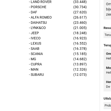
- LAND ROVER
(33.448)
Om 
- PORSCHE
(30.734)
bij
- DAF
(27.620)
zie
- ALFA ROMEO
(26.617)
- DAIHATSU
(23.460)
- LYNK&CO
(21.005)
Resul
- JEEP
(18.248)
Teru
- IVECO
(16.923)
- LEXUS
(16.552)
Teru
- SAAB
(16.378)
- SCANIA
(15.185)
Oms
Het
- MG
(14.682)
- CUPRA
(13.897)
Mog
- MAN
(12.326)
Het
- SUBARU
(12.073)
Her
De 
Uitsl
Prob