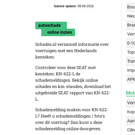
laatste update:
08-08-2026
Bou
Nie
Bra
autoschade
online inzien
Ver
0-1
Schades.nl verzamelt informatie over
voertuigen met een Nederlands
Top
kenteken.
Tra
Controleer voor deze SEAT met
Imp
kenteken: KN-622-L de
APK
schademeldingen. Bekijk online
schades en km-standen, download het
uitgebreide SEAT rapport van KN-622-
Mot
L.
Ver
Schademelding maken voor KN-622-
Kop
L? Heeft u schademeldingen / foto’s
Aant
over dit voertuig? Dan kunt u deze
schademelding online doorgeven.
Cili