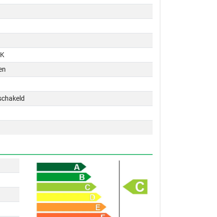
PK
en
schakeld