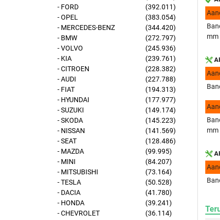
- FORD
(392.011)
Aan
- OPEL
(383.054)
Band
- MERCEDES-BENZ
(344.420)
mm
- BMW
(272.797)
- VOLVO
(245.936)
- KIA
(239.761)
AP
- CITROEN
(228.382)
Aan
- AUDI
(227.788)
Band
- FIAT
(194.313)
- HYUNDAI
(177.977)
Aan
- SUZUKI
(149.174)
Band
- SKODA
(145.223)
mm
- NISSAN
(141.569)
- SEAT
(128.486)
- MAZDA
(99.995)
AP
- MINI
(84.207)
Aan
- MITSUBISHI
(73.164)
Band
- TESLA
(50.528)
- DACIA
(41.780)
- HONDA
(39.241)
Ter
- CHEVROLET
(36.114)