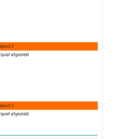
spunt 2
njuist afgesteld
spunt 2
njuist afgesteld