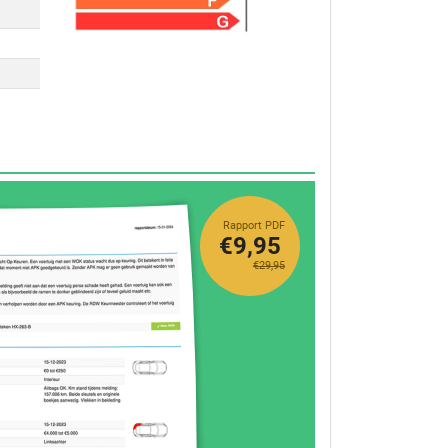
Rapport PDF
€9,95
€29,95