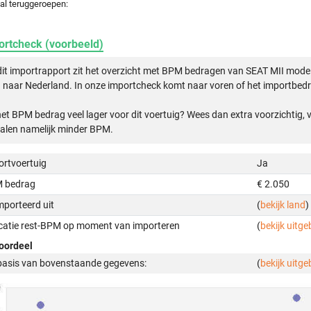
al teruggeroepen:
ortcheck (voorbeeld)
dit importrapport zit het overzicht met BPM bedragen van SEAT MII mode
n naar Nederland. In onze importcheck komt naar voren of het importbedra
het BPM bedrag veel lager voor dit voertuig? Wees dan extra voorzichtig,
alen namelijk minder BPM.
ortvoertuig
Ja
 bedrag
€ 2.050
mporteerd uit
(
bekijk land
)
icatie rest-BPM op moment van importeren
(
bekijk uitge
oordeel
basis van bovenstaande gegevens:
(
bekijk uitge