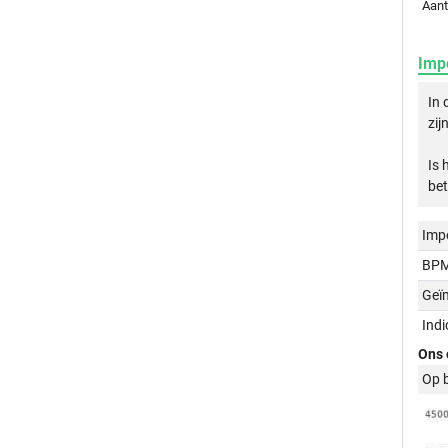
Aant
Imp
In 
zij
Is 
bet
Imp
BPM
Geï
Ind
Ons 
Op 