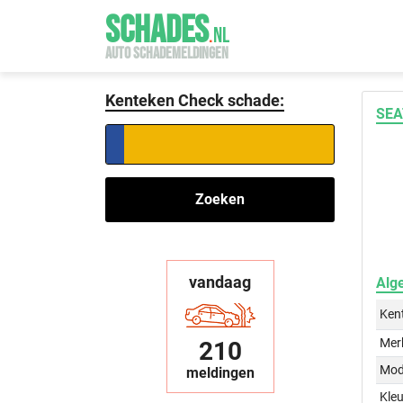
SCHADES
.
NL
AUTO SCHADEMELDINGEN
Kenteken Check schade:
SEA
Zoeken
vandaag
Alg
Ken
Mer
210
Mod
meldingen
Kleu