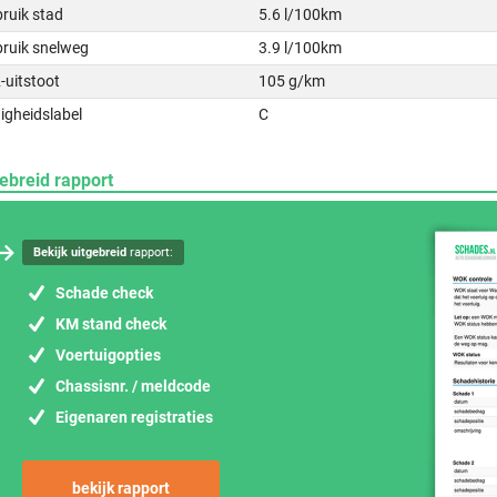
ruik stad
5.6 l/100km
bruik snelweg
3.9 l/100km
-uitstoot
105 g/km
igheidslabel
C
ebreid rapport
Bekijk uitgebreid
rapport:
Schade check
KM stand check
Voertuigopties
Chassisnr. / meldcode
Eigenaren registraties
bekijk rapport