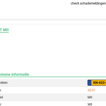
check schademeldingen
T MII
emene informatie
teken
KN-622-
k
SEAT
el
MII
r
Wit