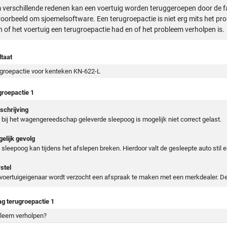
verschillende redenen kan een voertuig worden teruggeroepen door de f
voorbeeld om sjoemelsoftware. Een terugroepactie is niet erg mits het pr
n of het voertuig een terugroepactie had en of het probleem verholpen is.
taat
groepactie voor kenteken KN-622-L
groepactie 1
chrijving
 bij het wagengereedschap geleverde sleepoog is mogelijk niet correct gelast.
elijk gevolg
 sleepoog kan tijdens het afslepen breken. Hierdoor valt de gesleepte auto stil 
stel
voertuigeigenaar wordt verzocht een afspraak te maken met een merkdealer. De 
ag terugroepactie 1
leem verholpen?