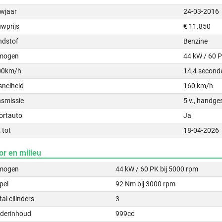
wjaar
24-03-2016
uwprijs
€ 11.850
ndstof
Benzine
mogen
44 kW / 60 
00km/h
14,4 second
snelheid
160 km/h
nsmissie
5 v., handge
ortauto
Ja
 tot
18-04-2026
or en milieu
mogen
44 kW / 60 PK bij 5000 rpm
pel
92 Nm bij 3000 rpm
al cilinders
3
nderinhoud
999cc