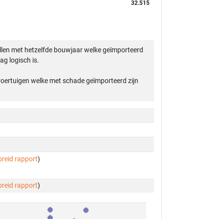
32.515
llen met hetzelfde bouwjaar welke geïmporteerd
g logisch is.
 voertuigen welke met schade geïmporteerd zijn
breid rapport
)
breid rapport
)