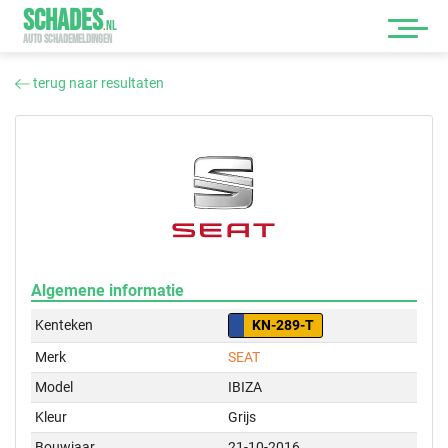
SCHADES
.
NL
AUTO SCHADEMELDINGEN
terug naar resultaten
Algemene informatie
Kenteken
KN-289-T
Merk
SEAT
Model
IBIZA
Kleur
Grijs
Bouwjaar
21-10-2016