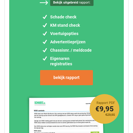
Bekijk uitgebreid
rapport:
Schade check
KM stand check
Voertuigopties
Advertentieprijzen
Chassisnr. / meldcode
Eigenaren
registraties
bekijk rapport
Rapport PDF
€9,95
€29,95