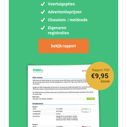
Voertuigopties
Advertentieprijzen
Chassisnr. / meldcode
Eigenaren
registraties
bekijk rapport
Rapport PDF
€9,95
€29,95