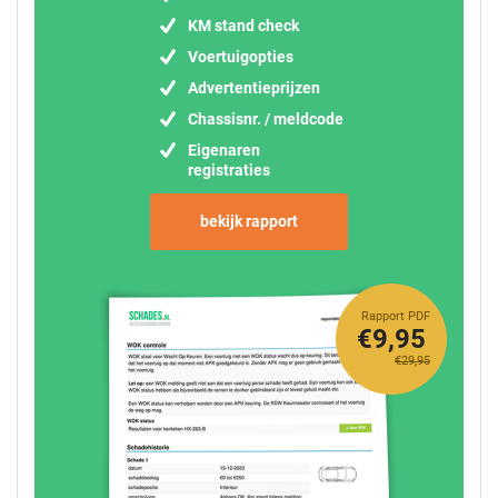
KM stand check
Voertuigopties
Advertentieprijzen
Chassisnr. / meldcode
Eigenaren
registraties
bekijk rapport
Rapport PDF
€9,95
€29,95