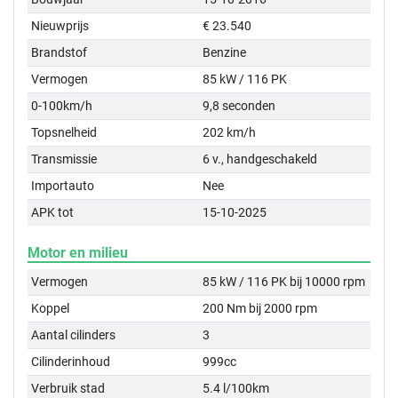
Nieuwprijs
€ 23.540
Brandstof
Benzine
Vermogen
85 kW / 116 PK
0-100km/h
9,8 seconden
Topsnelheid
202 km/h
Transmissie
6 v., handgeschakeld
Importauto
Nee
APK tot
15-10-2025
Motor en milieu
Vermogen
85 kW / 116 PK bij 10000 rpm
Koppel
200 Nm bij 2000 rpm
Aantal cilinders
3
Cilinderinhoud
999cc
Verbruik stad
5.4 l/100km