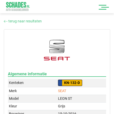
SCHADES
.
NL
AUTO SCHADEMELDINGEN
terug naar resultaten
Algemene informatie
Kenteken
KN-132-D
Merk
SEAT
Model
LEON ST
Kleur
Grijs
Bouwjaar
15-10-2016