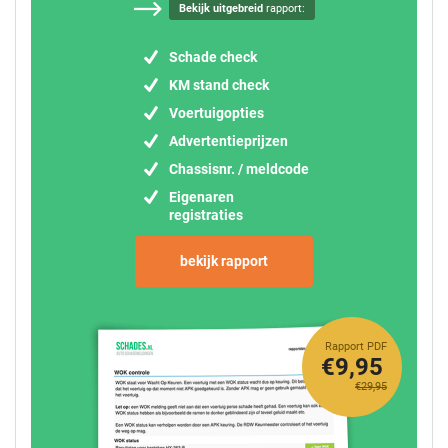
Bekijk uitgebreid
rapport:
Schade check
KM stand check
Voertuigopties
Advertentieprijzen
Chassisnr. / meldcode
Eigenaren
registraties
bekijk rapport
Rapport PDF
€9,95
€29,95