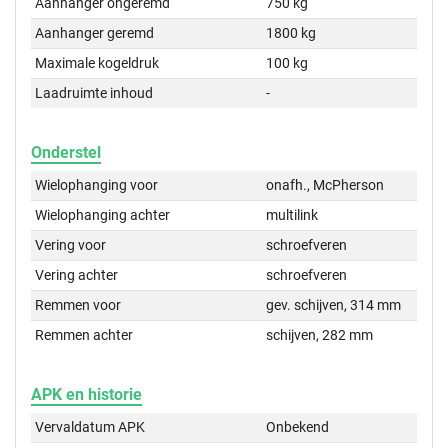
Aanhanger ongeremd
750 kg
Aanhanger geremd
1800 kg
Maximale kogeldruk
100 kg
Laadruimte inhoud
-
Onderstel
Wielophanging voor
onafh., McPherson
Wielophanging achter
multilink
Vering voor
schroefveren
Vering achter
schroefveren
Remmen voor
gev. schijven, 314 mm
Remmen achter
schijven, 282 mm
APK en historie
Vervaldatum APK
Onbekend