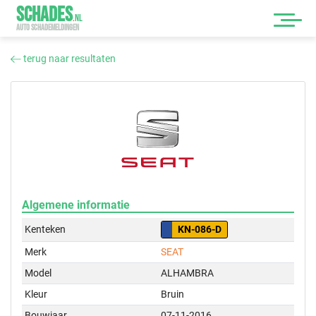
SCHADES
.
NL
AUTO SCHADEMELDINGEN
terug naar resultaten
Algemene informatie
Kenteken
KN-086-D
Merk
SEAT
Model
ALHAMBRA
Kleur
Bruin
Bouwjaar
07-11-2016