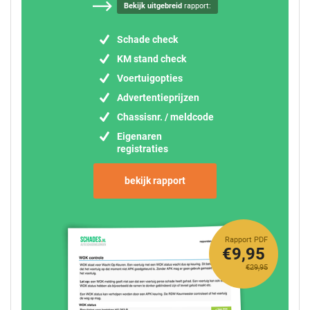
Bekijk uitgebreid
rapport:
Schade check
KM stand check
Voertuigopties
Advertentieprijzen
Chassisnr. / meldcode
Eigenaren
registraties
bekijk rapport
Rapport PDF
€9,95
€29,95