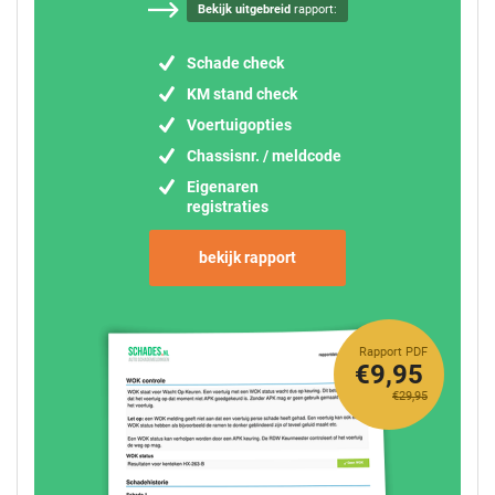
Bekijk uitgebreid
rapport:
Schade check
KM stand check
Voertuigopties
Chassisnr. / meldcode
Eigenaren
registraties
bekijk rapport
Rapport PDF
€9,95
€29,95