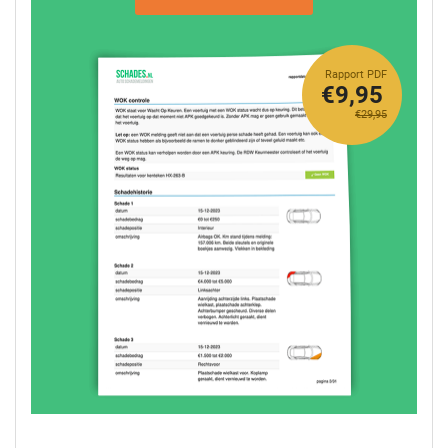
Rapport PDF
€9,95
€29,95