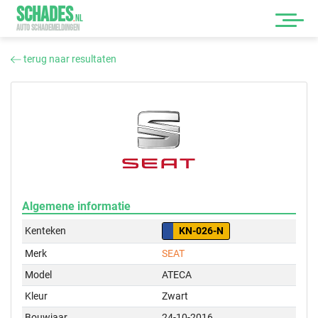
SCHADES
.
NL
AUTO SCHADEMELDINGEN
terug naar resultaten
Algemene informatie
Kenteken
KN-026-N
Merk
SEAT
Model
ATECA
Kleur
Zwart
Bouwjaar
24-10-2016