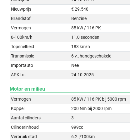
Nieuwprijs
€ 29.540
Brandstof
Benzine
Vermogen
85 kW / 116 PK
0-100km/h
11,0 seconden
Topsnelheid
183 km/h
Transmissie
6 v., handgeschakeld
Importauto
Nee
APK tot
24-10-2025
Motor en milieu
Vermogen
85 kW / 116 PK bij 5000 rpm
Koppel
200 Nm bij 2000 rpm
Aantal cilinders
3
Cilinderinhoud
999cc
Verbruik stad
6.2 l/100km