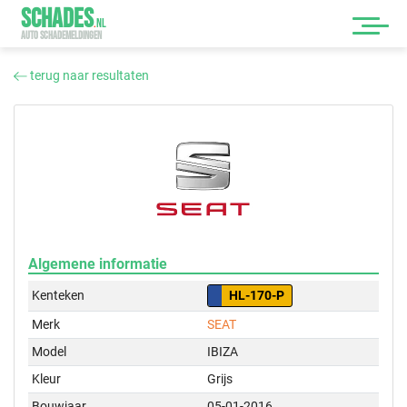
SCHADES
.
NL
AUTO SCHADEMELDINGEN
terug naar resultaten
Algemene informatie
Kenteken
HL-170-P
Merk
SEAT
Model
IBIZA
Kleur
Grijs
Bouwjaar
05-01-2016