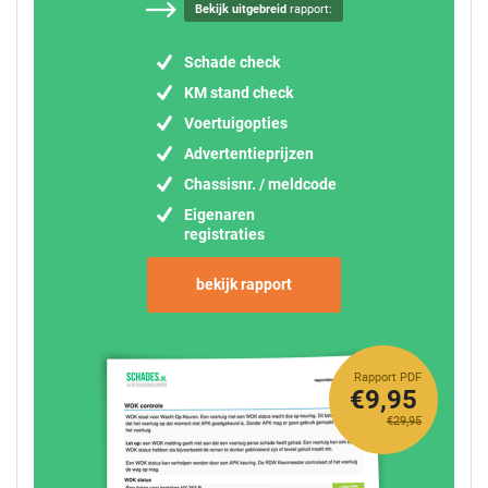
Bekijk uitgebreid
rapport:
Schade check
KM stand check
Voertuigopties
Advertentieprijzen
Chassisnr. / meldcode
Eigenaren
registraties
bekijk rapport
Rapport PDF
€9,95
€29,95