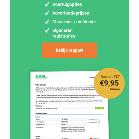
Voertuigopties
Advertentieprijzen
Chassisnr. / meldcode
Eigenaren
registraties
bekijk rapport
Rapport PDF
€9,95
€29,95