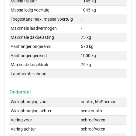
Massa rijklaar
1145 kg
Massa ledig voertuig
1045 kg
Toegestane max. massa voertuig
-
Maximale laadvermogen
-
Maximale dakbelasting
75 kg
Aanhanger ongeremd
570 kg
Aanhanger geremd
1000 kg
Maximale kogeldruk
75 kg
Laadruimte inhoud
-
Onderstel
Wielophanging voor
onafh., McPherson
Wielophanging achter
semi-onafh.
Vering voor
schroefveren
Vering achter
schroefveren