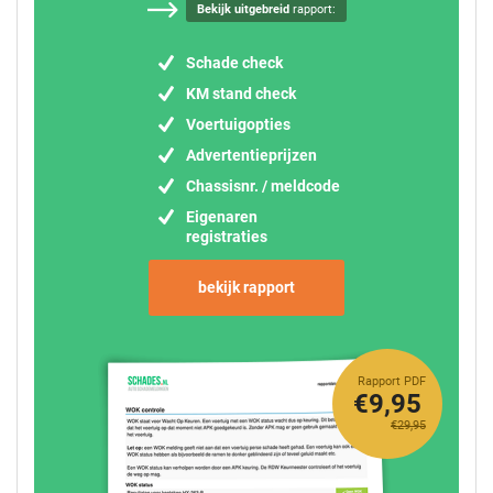
Bekijk uitgebreid
rapport:
Schade check
KM stand check
Voertuigopties
Advertentieprijzen
Chassisnr. / meldcode
Eigenaren
registraties
bekijk rapport
Rapport PDF
€9,95
€29,95