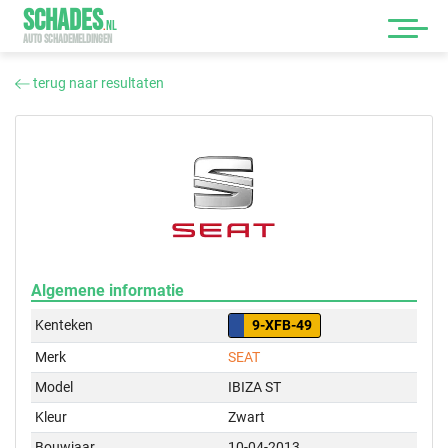
SCHADES
.
NL
AUTO SCHADEMELDINGEN
terug naar resultaten
Algemene informatie
Kenteken
9-XFB-49
Merk
SEAT
Model
IBIZA ST
Kleur
Zwart
Bouwjaar
10-04-2013