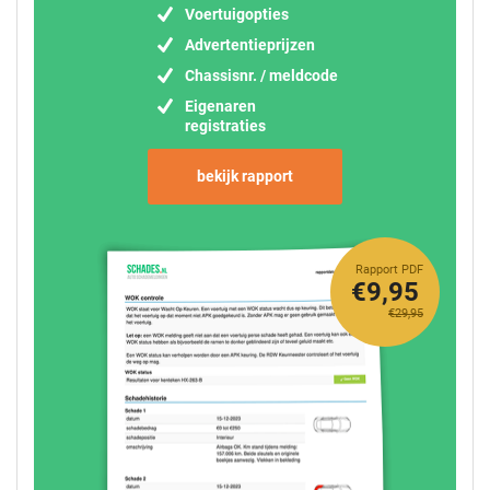
Voertuigopties
Advertentieprijzen
Chassisnr. / meldcode
Eigenaren
registraties
bekijk rapport
Rapport PDF
€9,95
€29,95