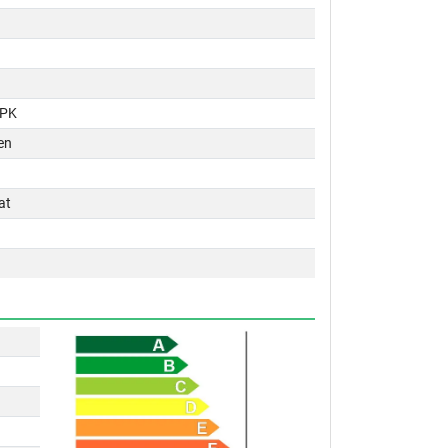
 PK
en
at