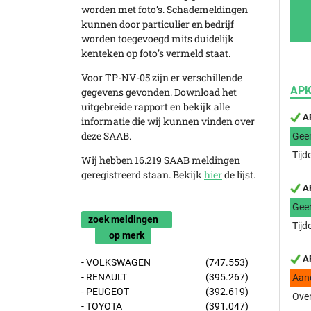
worden met foto’s. Schademeldingen
kunnen door particulier en bedrijf
worden toegevoegd mits duidelijk
kenteken op foto’s vermeld staat.
Voor TP-NV-05 zijn er verschillende
APK
gegevens gevonden. Download het
uitgebreide rapport en bekijk alle
AP
informatie die wij kunnen vinden over
deze SAAB.
Gee
Tijd
Wij hebben 16.219 SAAB meldingen
geregistreerd staan. Bekijk
hier
de lijst.
AP
Gee
zoek meldingen
Tijd
op merk
AP
- VOLKSWAGEN
(747.553)
- RENAULT
(395.267)
Aan
- PEUGEOT
(392.619)
Over
- TOYOTA
(391.047)