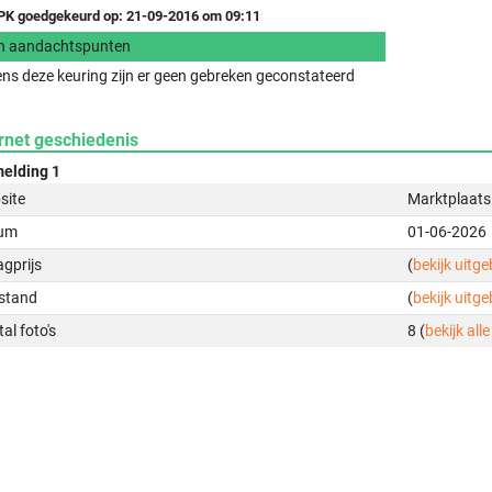
K goedgekeurd op: 21-09-2016 om 09:11
n aandachtspunten
ens deze keuring zijn er geen gebreken geconstateerd
rnet geschiedenis
elding 1
site
Marktplaats
um
01-06-2026
gprijs
(
bekijk uitg
stand
(
bekijk uitg
al foto's
8 (
bekijk alle