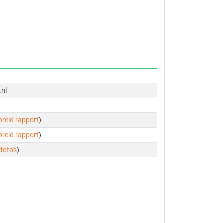
.nl
ebreid rapport
)
ebreid rapport
)
 foto's
)