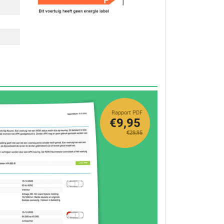
Rapport PDF
€9,95
€29,95