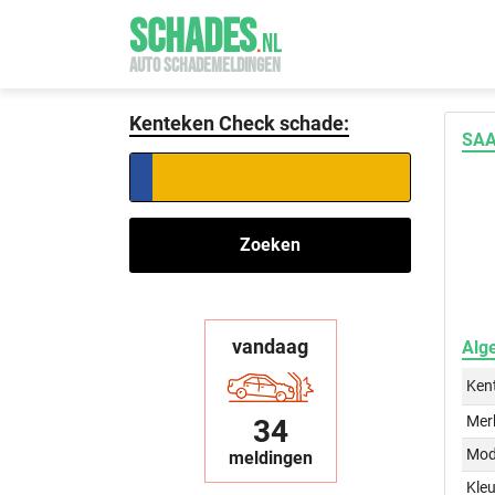
SCHADES
.
NL
AUTO SCHADEMELDINGEN
Kenteken Check schade:
SAA
Zoeken
vandaag
Alg
Ken
Mer
34
Mod
meldingen
Kleu