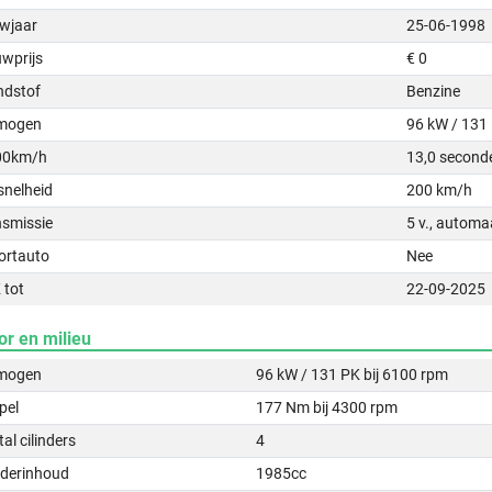
wjaar
25-06-1998
uwprijs
€ 0
ndstof
Benzine
mogen
96 kW / 131
00km/h
13,0 second
snelheid
200 km/h
nsmissie
5 v., automa
ortauto
Nee
 tot
22-09-2025
or en milieu
mogen
96 kW / 131 PK bij 6100 rpm
pel
177 Nm bij 4300 rpm
al cilinders
4
nderinhoud
1985cc