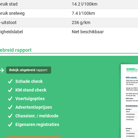
ruik stad
14.2 l/100km
bruik snelweg
7.4 l/100km
-uitstoot
236 g/km
igheidslabel
Niet beschikbaar
ebreid rapport
Bekijk uitgebreid
rapport:
Schade check
KM stand check
Voertuigopties
Advertentieprijzen
Chassisnr. / meldcode
Eigenaren registraties