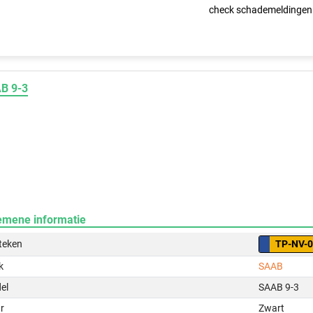
check schademeldingen
B 9-3
emene informatie
teken
TP-NV-
k
SAAB
el
SAAB 9-3
r
Zwart