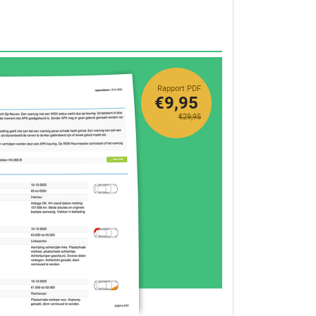
Rapport PDF
€9,95
€29,95