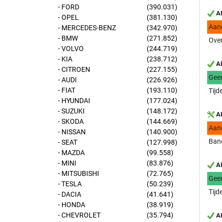
- FORD
(390.031)
AP
- OPEL
(381.130)
Aan
- MERCEDES-BENZ
(342.970)
- BMW
(271.852)
Over
- VOLVO
(244.719)
- KIA
(238.712)
AP
- CITROEN
(227.155)
Gee
- AUDI
(226.926)
- FIAT
(193.110)
Tijd
- HYUNDAI
(177.024)
- SUZUKI
(148.172)
AP
- SKODA
(144.669)
Aan
- NISSAN
(140.900)
Band
- SEAT
(127.998)
- MAZDA
(99.558)
- MINI
(83.876)
AP
- MITSUBISHI
(72.765)
Gee
- TESLA
(50.239)
Tijd
- DACIA
(41.641)
- HONDA
(38.919)
- CHEVROLET
(35.794)
AP