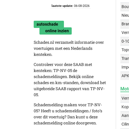
laatste update:
06-08-2026
Bou
Nie
Bra
autoschade
online inzien
Ver
0-1
Schades.nl verzamelt informatie over
voertuigen met een Nederlands
Top
kenteken.
Tra
Controleer voor deze SAAB met
Imp
kenteken: TP-NV-05 de
APK
schademeldingen. Bekijk online
schades en km-standen, download het
uitgebreide SAAB rapport van TP-NV-
Mot
05.
Ver
Schademelding maken voor TP-NV-
Kop
05? Heeft u schademeldingen / foto’s
Aant
over dit voertuig? Dan kunt u deze
schademelding online doorgeven.
Cili