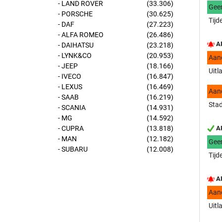
- LAND ROVER
(33.306)
Gee
- PORSCHE
(30.625)
Tijd
- DAF
(27.223)
- ALFA ROMEO
(26.486)
AP
- DAIHATSU
(23.218)
- LYNK&CO
(20.953)
Aan
- JEEP
(18.166)
Uitl
- IVECO
(16.847)
- LEXUS
(16.469)
Aan
- SAAB
(16.219)
Stad
- SCANIA
(14.931)
- MG
(14.592)
- CUPRA
(13.818)
AP
- MAN
(12.182)
Gee
- SUBARU
(12.008)
Tijd
AP
Aan
Uitl