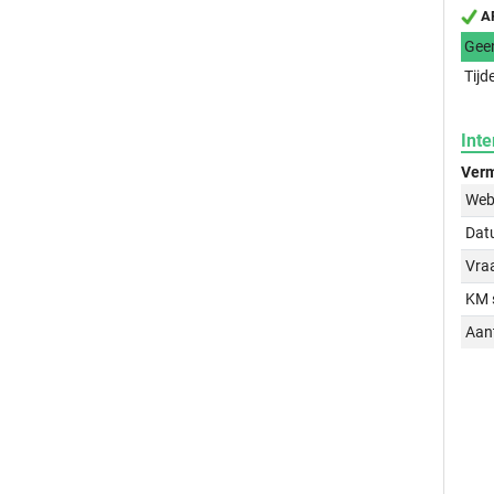
AP
Gee
Tijd
Inte
Verm
Web
Dat
Vraa
KM 
Aant