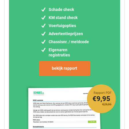
Schade check
KM stand check
Voertuigopties
Advertentieprijzen
Chassisnr. / meldcode
Eigenaren
registraties
bekijk rapport
Rapport PDF
€9,95
€29,95