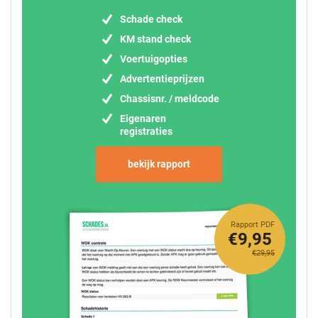
Schade check
KM stand check
Voertuigopties
Advertentieprijzen
Chassisnr. / meldcode
Eigenaren
registraties
bekijk rapport
Rapport PDF
€9,95
€29,95