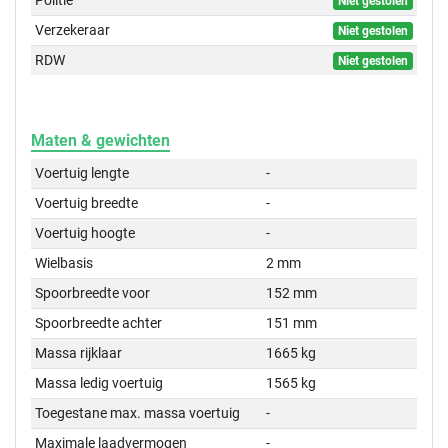
Politie
Niet gestolen
Verzekeraar
Niet gestolen
RDW
Niet gestolen
Maten & gewichten
Voertuig lengte
-
Voertuig breedte
-
Voertuig hoogte
-
Wielbasis
2 mm
Spoorbreedte voor
152 mm
Spoorbreedte achter
151 mm
Massa rijklaar
1665 kg
Massa ledig voertuig
1565 kg
Toegestane max. massa voertuig
-
Maximale laadvermogen
-