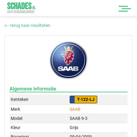
SCHADES
.
NL
AUTO SCHADEMELDINGEN
terug naar resultaten
Algemene informatie
Kenteken
T-122-LJ
Merk
SAAB
Model
SAAB 9-3
Kleur
Grijs
Bouwjaar
09-04-2009