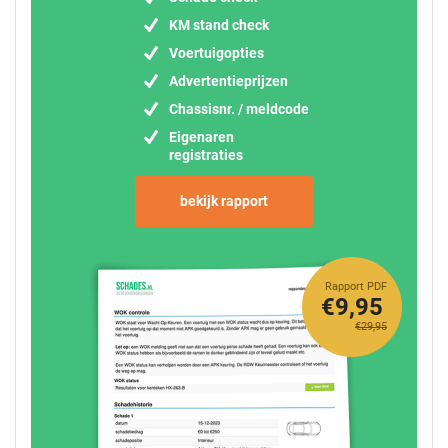
KM stand check
Voertuigopties
Advertentieprijzen
Chassisnr. / meldcode
Eigenaren
registraties
bekijk rapport
Rapport PDF
€9,95
€29,95