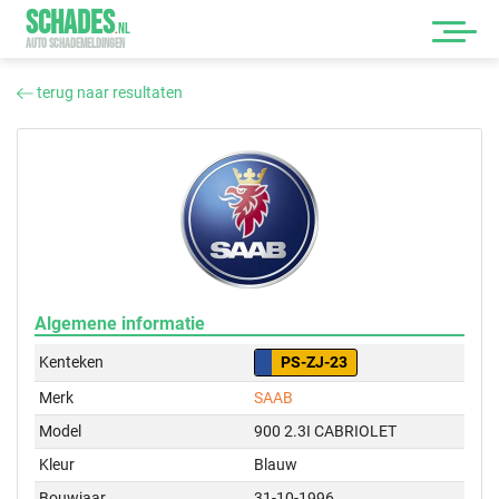
SCHADES
.
NL
AUTO SCHADEMELDINGEN
terug naar resultaten
Algemene informatie
Kenteken
PS-ZJ-23
Merk
SAAB
Model
900 2.3I CABRIOLET
Kleur
Blauw
Bouwjaar
31-10-1996