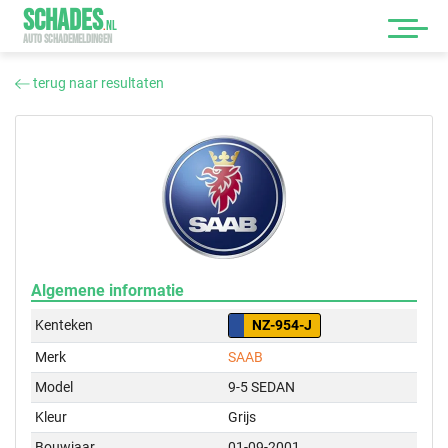
SCHADES
.
NL
AUTO SCHADEMELDINGEN
terug naar resultaten
Algemene informatie
Kenteken
NZ-954-J
Merk
SAAB
Model
9-5 SEDAN
Kleur
Grijs
Bouwjaar
01-09-2001