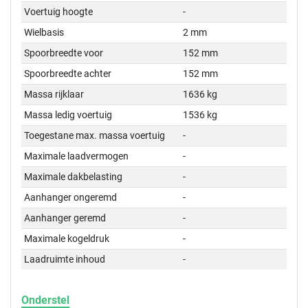
Voertuig hoogte
-
Wielbasis
2 mm
Spoorbreedte voor
152 mm
Spoorbreedte achter
152 mm
Massa rijklaar
1636 kg
Massa ledig voertuig
1536 kg
Toegestane max. massa voertuig
-
Maximale laadvermogen
-
Maximale dakbelasting
-
Aanhanger ongeremd
-
Aanhanger geremd
-
Maximale kogeldruk
-
Laadruimte inhoud
-
Onderstel