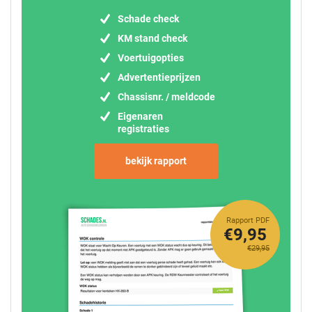
Schade check
KM stand check
Voertuigopties
Advertentieprijzen
Chassisnr. / meldcode
Eigenaren
registraties
bekijk rapport
Rapport PDF
€9,95
€29,95