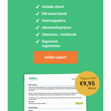
Schade check
KM stand check
Voertuigopties
Advertentieprijzen
Chassisnr. / meldcode
Eigenaren
registraties
bekijk rapport
Rapport PDF
€9,95
€29,95