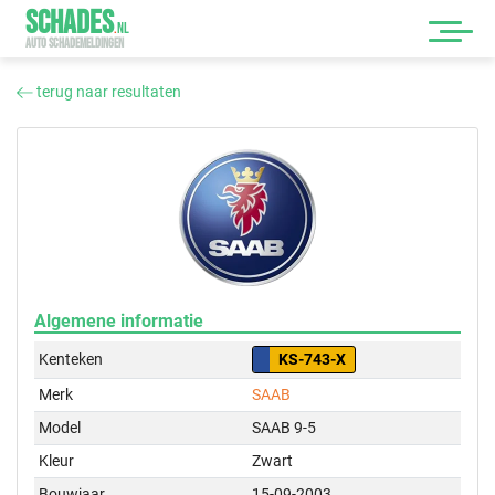
SCHADES
.
NL
AUTO SCHADEMELDINGEN
terug naar resultaten
Algemene informatie
Kenteken
KS-743-X
Merk
SAAB
Model
SAAB 9-5
Kleur
Zwart
Bouwjaar
15-09-2003