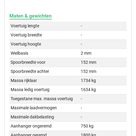
Maten & gewichten
Voertuig lengte
-
Voertuig breedte
-
Voertuig hoogte
-
Wielbasis
2 mm
Spoorbreedte voor
152 mm
Spoorbreedte achter
152 mm
Massa rijklaar
1734 kg
Massa ledig voertuig
1634 kg
Toegestane max. massa voertuig
-
Maximale laadvermogen
-
Maximale dakbelasting
-
Aanhanger ongeremd
750 kg
Aanhanger geremd
1800 kg