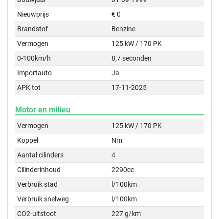
Nieuwprijs
€ 0
Brandstof
Benzine
Vermogen
125 kW / 170 PK
0-100km/h
8,7 seconden
Importauto
Ja
APK tot
17-11-2025
Motor en milieu
Vermogen
125 kW / 170 PK
Koppel
Nm
Aantal cilinders
4
Cilinderinhoud
2290cc
Verbruik stad
l/100km
Verbruik snelweg
l/100km
CO2-uitstoot
227 g/km