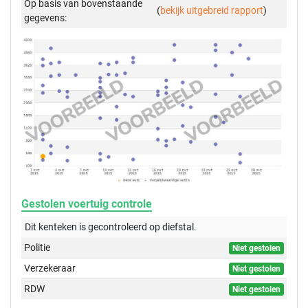
Op basis van bovenstaande
(
bekijk uitgebreid rapport
)
gegevens:
Gestolen voertuig controle
Dit kenteken is gecontroleerd op
diefstal.
Politie
Niet gestolen
Verzekeraar
Niet gestolen
RDW
Niet gestolen