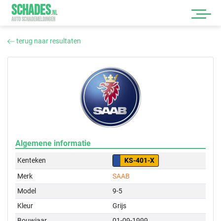
SCHADES
.
NL
AUTO SCHADEMELDINGEN
terug naar resultaten
Algemene informatie
Kenteken
KS-401-X
Merk
SAAB
Model
9-5
Kleur
Grijs
Bouwjaar
01-09-1999