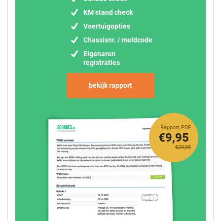
KM stand check
Voertuigopties
Chassisnr. / meldcode
Eigenaren
registraties
bekijk rapport
Rapport PDF
€9,95
€29,95