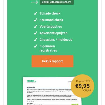
Bekijk uitgebreid
rapport:
Schade check
KM stand check
Voertuigopties
Advertentieprijzen
Chassisnr. / meldcode
Eigenaren
registraties
bekijk rapport
Rapport PDF
€9,95
€29,95