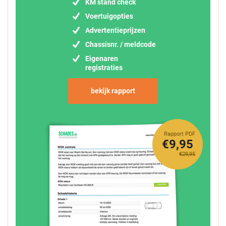
KM stand check
Voertuigopties
Advertentieprijzen
Chassisnr. / meldcode
Eigenaren
registraties
bekijk rapport
Rapport PDF
€9,95
€29,95