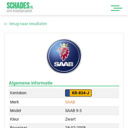
SCHADES
.
NL
AUTO SCHADEMELDINGEN
terug naar resultaten
Algemene informatie
Kenteken
KR-834-J
Merk
SAAB
Model
SAAB 9-3
Kleur
Zwart
Bouwjaar
28-02-2008