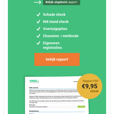
Bekijk uitgebreid
rapport:
Schade check
KM stand check
Voertuigopties
Chassisnr. / meldcode
Eigenaren
registraties
bekijk rapport
Rapport PDF
€9,95
€29,95