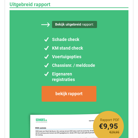
Uitgebreid rapport
Bekijk uitgebreid
rapport:
Schade check
KM stand check
Voertuigopties
Chassisnr. / meldcode
Eigenaren
registraties
bekijk rapport
Rapport PDF
€9,95
€29,95