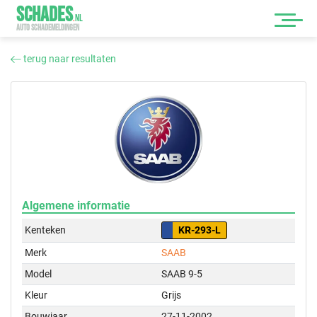
SCHADES
.
NL
AUTO SCHADEMELDINGEN
terug naar resultaten
Algemene informatie
Kenteken
KR-293-L
Merk
SAAB
Model
SAAB 9-5
Kleur
Grijs
Bouwjaar
27-11-2002