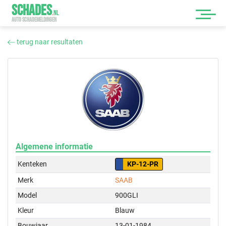
SCHADES
.
NL
AUTO SCHADEMELDINGEN
terug naar resultaten
Algemene informatie
Kenteken
KP-12-PR
Merk
SAAB
Model
900GLI
Kleur
Blauw
Bouwjaar
13-01-1984