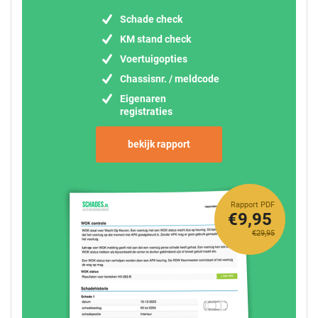
Schade check
KM stand check
Voertuigopties
Chassisnr. / meldcode
Eigenaren
registraties
bekijk rapport
Rapport PDF
€9,95
€29,95