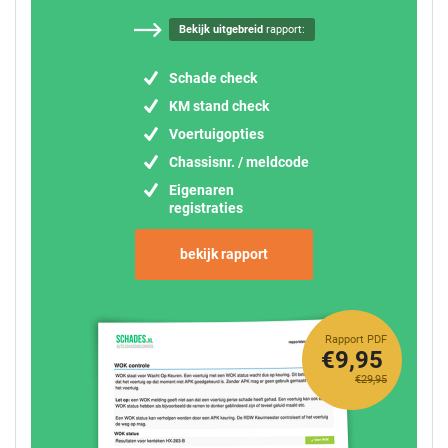
Bekijk uitgebreid
rapport:
Schade check
KM stand check
Voertuigopties
Chassisnr. / meldcode
Eigenaren
registraties
bekijk rapport
Rapport PDF
€9,95
€29,95