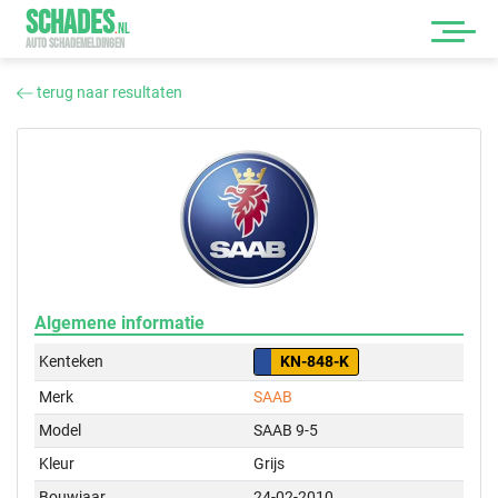
SCHADES
.
NL
AUTO SCHADEMELDINGEN
terug naar resultaten
Algemene informatie
Kenteken
KN-848-K
Merk
SAAB
Model
SAAB 9-5
Kleur
Grijs
Bouwjaar
24-02-2010