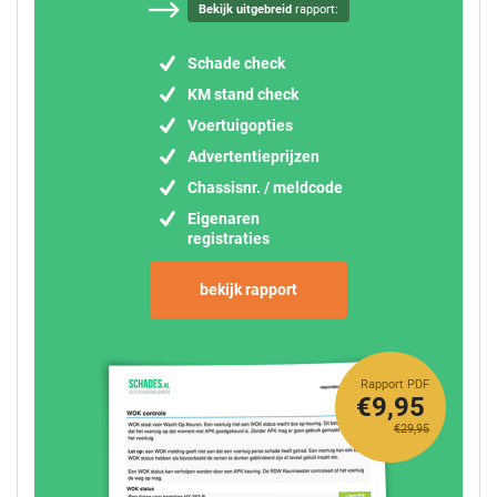
Bekijk uitgebreid
rapport:
Schade check
KM stand check
Voertuigopties
Advertentieprijzen
Chassisnr. / meldcode
Eigenaren
registraties
bekijk rapport
Rapport PDF
€9,95
€29,95