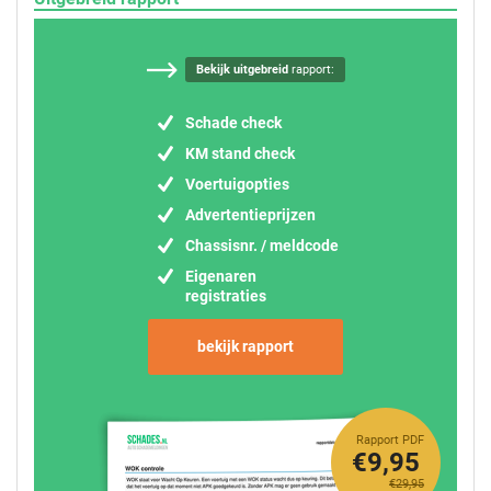
Bekijk uitgebreid
rapport:
Schade check
KM stand check
Voertuigopties
Advertentieprijzen
Chassisnr. / meldcode
Eigenaren
registraties
bekijk rapport
Rapport PDF
€9,95
€29,95