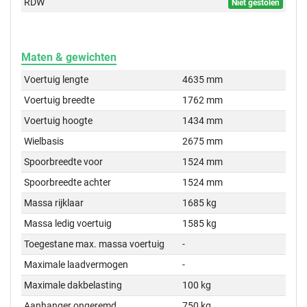
RDW
Niet gestolen
Maten & gewichten
Voertuig lengte
4635 mm
Voertuig breedte
1762 mm
Voertuig hoogte
1434 mm
Wielbasis
2675 mm
Spoorbreedte voor
1524 mm
Spoorbreedte achter
1524 mm
Massa rijklaar
1685 kg
Massa ledig voertuig
1585 kg
Toegestane max. massa voertuig
-
Maximale laadvermogen
-
Maximale dakbelasting
100 kg
Aanhanger ongeremd
750 kg