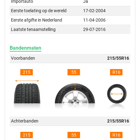
Importauto
Ja
Eerste toelating op de wereld
17-02-2004
Eerste afgifte in Nederland
11-04-2006
Laatste tenaamstelling
29-07-2016
Bandenmaten
Voorbanden
215/55R16
215
55
R16
Achterbanden
215/55R16
215
55
R16