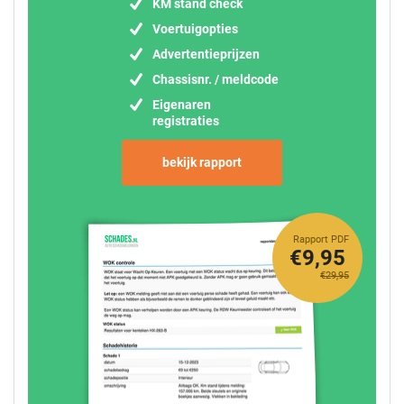
KM stand check
Voertuigopties
Advertentieprijzen
Chassisnr. / meldcode
Eigenaren
registraties
bekijk rapport
Rapport PDF
€9,95
€29,95