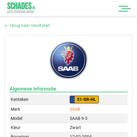
SCHADES
.
NL
AUTO SCHADEMELDINGEN
terug naar resultaten
Algemene informatie
Kenteken
51-SR-HL
Merk
SAAB
Model
SAAB 9-3
Kleur
Zwart
Bouwjaar
17-02-2004