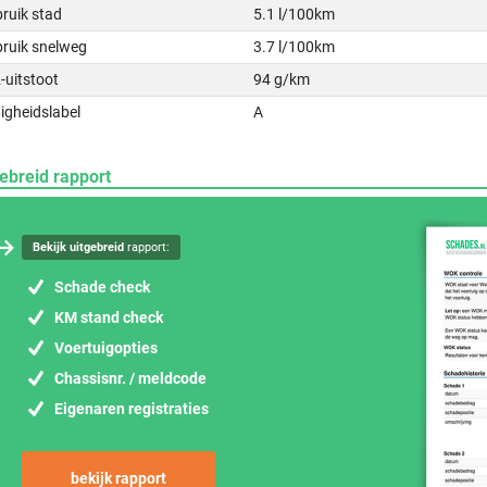
ruik stad
5.1 l/100km
bruik snelweg
3.7 l/100km
-uitstoot
94 g/km
igheidslabel
A
ebreid rapport
Bekijk uitgebreid
rapport:
Schade check
KM stand check
Voertuigopties
Chassisnr. / meldcode
Eigenaren registraties
bekijk rapport