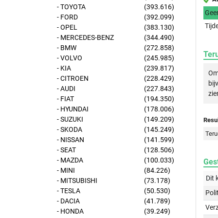
- TOYOTA
(393.616)
Gee
- FORD
(392.099)
Tijd
- OPEL
(383.130)
- MERCEDES-BENZ
(344.490)
- BMW
(272.858)
Ter
- VOLVO
(245.985)
- KIA
(239.817)
Om 
- CITROEN
(228.429)
bij
- AUDI
(227.843)
zie
- FIAT
(194.350)
- HYUNDAI
(178.006)
- SUZUKI
(149.209)
Resul
- SKODA
(145.249)
Teru
- NISSAN
(141.599)
- SEAT
(128.506)
- MAZDA
(100.033)
Gest
- MINI
(84.226)
Dit 
- MITSUBISHI
(73.178)
- TESLA
(50.530)
Poli
- DACIA
(41.789)
Ver
- HONDA
(39.249)