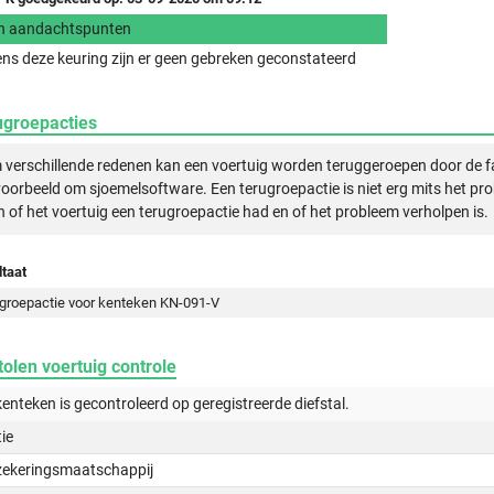
n aandachtspunten
ens deze keuring zijn er geen gebreken geconstateerd
ugroepacties
verschillende redenen kan een voertuig worden teruggeroepen door de f
voorbeeld om sjoemelsoftware. Een terugroepactie is niet erg mits het pr
n of het voertuig een terugroepactie had en of het probleem verholpen is.
taat
groepactie voor kenteken KN-091-V
olen voertuig controle
kenteken is gecontroleerd op
geregistreerde
diefstal.
tie
zekeringsmaatschappij