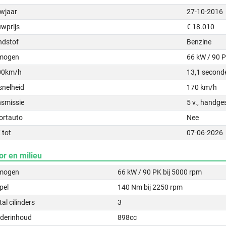
wjaar
27-10-2016
uwprijs
€ 18.010
ndstof
Benzine
mogen
66 kW / 90 
00km/h
13,1 second
snelheid
170 km/h
nsmissie
5 v., handge
ortauto
Nee
 tot
07-06-2026
or en milieu
mogen
66 kW / 90 PK bij 5000 rpm
pel
140 Nm bij 2250 rpm
al cilinders
3
nderinhoud
898cc