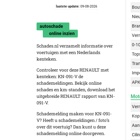
laatste update:
09-08-2026
Bou
Nie
Bra
autoschade
online inzien
Ver
0-1
Schades.nl verzamelt informatie over
voertuigen met een Nederlands
Top
kenteken.
Tra
Controleer voor deze RENAULT met
Imp
kenteken: KN-091-V de
APK
schademeldingen. Bekijk online
schades en km-standen, download het
uitgebreide RENAULT rapport van KN-
Mot
091-V.
Ver
Schademelding maken voor KN-091-
Kop
V? Heeft u schademeldingen / foto’s
Aant
over dit voertuig? Dan kunt u deze
schademelding online doorgeven.
Cili