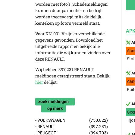
worden met foto’s. Schademeldingen
kunnen door particulier en bedrijf
worden toegevoegd mits duidelijk
kenteken op foto’s vermeld staat.
APK
Voor KN-091-V zijn er verschillende
gegevens gevonden. Download het
AP
uitgebreide rapport en bekijk alle
Aan
informatie die wij kunnen vinden over
deze RENAULT.
Stof
Wij hebben 397.231 RENAULT
AP
meldingen geregistreerd staan. Bekijk
Aan
hier
de lijst.
Ruit
zoek meldingen
AP
op merk
Gee
- VOLKSWAGEN
(750.822)
Tijd
- RENAULT
(397.231)
- PEUGEOT
(394.703)
AP