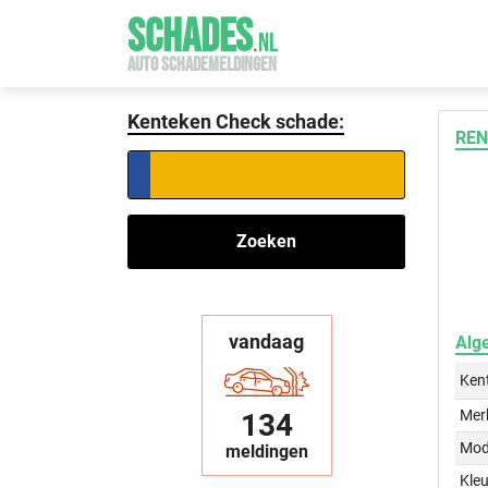
SCHADES
.
NL
AUTO SCHADEMELDINGEN
Kenteken Check schade:
REN
Zoeken
vandaag
Alg
Ken
Mer
134
Mod
meldingen
Kleu