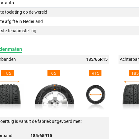
ortauto
te toelating op de wereld
te afgifte in Nederland
tste tenaamstelling
denmaten
rbanden
185/65R15
Achterba
185
65
R15
185
voertuig is vanuit de fabriek uitgevoerd met:
orband
185/65R15