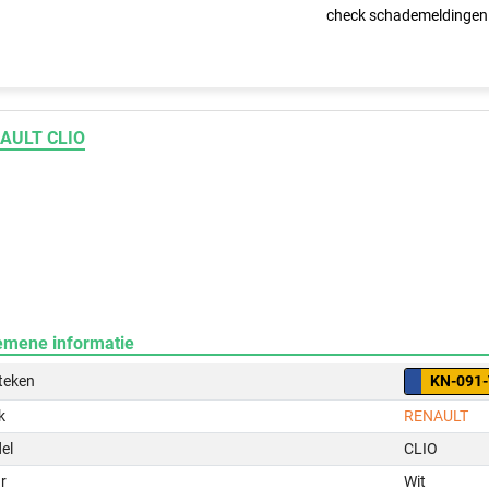
check schademeldingen
AULT CLIO
emene informatie
teken
KN-091
k
RENAULT
el
CLIO
r
Wit