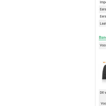
Imp
Eers
Eers
Laa
Ban
Voo
Dit 
Vo