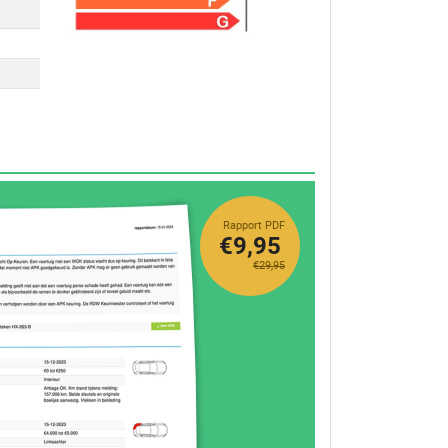
Rapport PDF
€9,95
€29,95