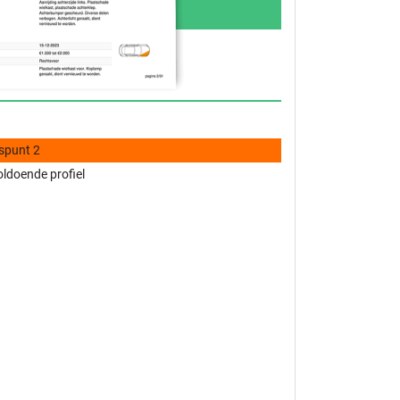
spunt 2
ldoende profiel