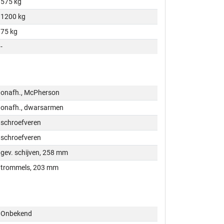
575 kg
1200 kg
75 kg
-
onafh., McPherson
onafh., dwarsarmen
schroefveren
schroefveren
gev. schijven, 258 mm
trommels, 203 mm
Onbekend