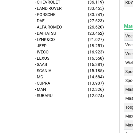
- CHEVROLET
(36.119)
RD
- LAND ROVER
(33.455)
- PORSCHE
(30.741)
- DAF
(27.623)
Mat
- ALFA ROMEO
(26.620)
- DAIHATSU
(23.462)
Voer
- LYNK&CO
(21.027)
Voer
- JEEP
(18.251)
- IVECO
(16.923)
Voe
- LEXUS
(16.558)
Wiel
- SAAB
(16.381)
- SCANIA
(15.185)
Spo
- MG
(14.684)
Spo
- CUPRA
(13.907)
- MAN
(12.326)
Mass
- SUBARU
(12.074)
Mass
Toe
Max
Max