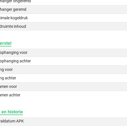
hanger ongeremd
hanger geremd
imale kogeldruk
druimte inhoud
erstel
lophanging voor
lophanging achter
ing voor
ng achter
men voor
men achter
en historie
valdatum APK