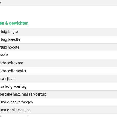
W
en & gewichten
tuig lengte
tuig breedte
rtuig hoogte
basis
orbreedte voor
orbreedte achter
a rijklaar
a ledig voertuig
gestane max. massa voertuig
imale laadvermogen
imale dakbelasting