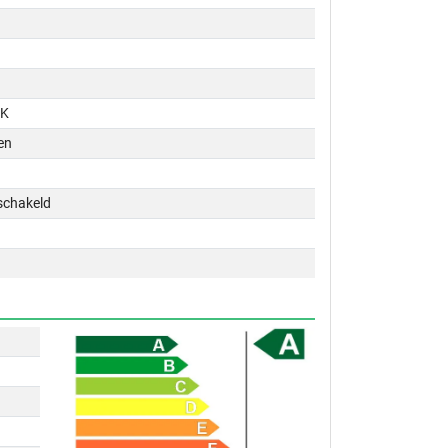
PK
en
schakeld